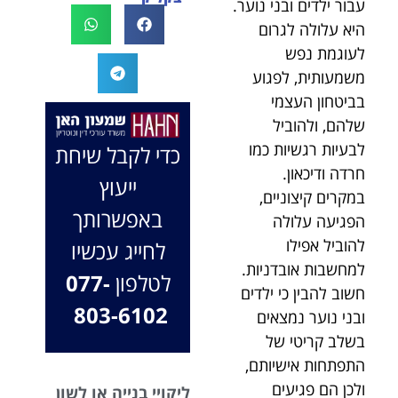
עבור ילדים ובני נוער.
לעו"ד נמרוד על
לעמוד לצידך,
היא עלולה לגרום
המקרה, הוא
במיוחד בתיק לא
לעוגמת נפש
החליט לייצג אותי
פשוט, ומאחלים
משמעותית, לפגוע
בלי לחשוב
לך המון הצלחה
בביטחון העצמי
פעמיים, הקשיב
בהמשך. תמיד
לי ולקח את התיק
כאן בשבילך.
שלהם, ולהוביל
שלי פרו בונו מכל
בברכה, משרד
לבעיות רגשיות כמו
כדי לקבל שיחת
הלב.
עו"ד שמעון האן
חרדה ודיכאון.
ייעוץ
ונוטריון
במקרים קיצוניים,
באפשרותך
הפגיעה עלולה
להוביל אפילו
לחייג עכשיו
למחשבות אובדניות.
לטלפון
077-
חשוב להבין כי ילדים
803-6102
ובני נוער נמצאים
בשלב קריטי של
התפתחות אישיותם,
ולכן הם פגיעים
ליקויי בנייה או לשון