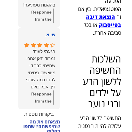
הפגיעה
הצוות שלנו זה
בהוגנות מפתיעה!
הפוטנציאלית. בין אם
שווה את הכל.
Response
נשמח תמיד
זה
הוצאת דיבה
from the
לעמוד לרשותך!
בפייסבוק
או בכל
owner:
שלום
שמעון האן –
סביבה אחרת.
יהודה, תודה
שי א.
משרד עורכי דין
רבה על הפרגון.
ונוטריון
שמחנו מאוד
הגעתי לעו"ד
לשמוע שהייעוץ
השלכות
נמרוד האן אחרי
עזר לך ושהיית
שהייתי כבר די
החשיפה
מרוצה.
מיואשת. ניסיתי
מבחינתנו הוגנות
ללשון הרע
לפניו כמה עורכי
ומקצועיות הן
דין, אבל כולם
על ילדים
מעל הכל. נשמח
נרתעו כי היה
Response
תמיד לעמוד
ובני נוער
מדובר בנושא
from the
לרשותך בהמשך
מורכב ורגיש,
owner:
תודה
הדרך.
ביקורות נוספות
וסירבו לקחת
רבה על המילים
החשיפה ללשון הרע
מצאתם את מה
אותו.לאחר
החמות ועל
עלולה להיות הרסנית
שחיפשתם?
שתפו
שסיפרתי בקצרה
האמון. שמחנו
בקליק