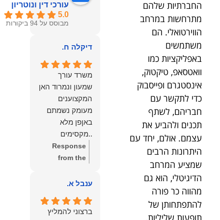
החברתיות שלהם
עורכי דין ונוטריון
5.0
מתרחשות במרחב
מבוסס על 94 ביקורות
הווירטואלי. הם
משתמשים
דיקלה ח.
באפליקציות כמו
וואטסאפ, טיקטוק,
משרד עורך
אינסטגרם ופייסבוק
שמעון ונמרוד האן
כדי לתקשר עם
המקצוענים
חבריהם, לשתף
מעומק נשמתם
באןפן מלא
תכנים ולהביע את
..מקסימים
עצמם. אולם, יחד עם
ונעימים אוזן
Response
היתרונות הרבים
קשבת, ונונתנים
from the
שמציע המרחב
מליבם באופן
owner:
תודה
הדיגיטלי, הוא גם
מלא ואמיתי..שפו
רבה על המילים
ענבל א.
מהווה כר פורה
לכם ותודה
החמות
להתפתחותן של
עליכם..אני
והמרגשות.
ברצוני להמליץ
תופעות שליליות,
שמחה שאתם
שמחנו מאוד