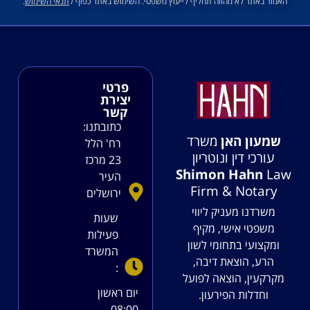
האמור באתר לא מהווה תחליף לייעוץ משפטי. השימוש באתר כפוף ל
תנאי השימוש
.
פרטי
יצירת
קשר
כתובתנו:
שמעון האן
משרד
רח' הלל
עורכי דין ונוטריון
23 מרכז
Shimon Hahn
Law
העיר
Firm & Notary
ירושלים
משרדנו מעניק ליווי
שעות
משפטי אישי, מקיף
פעילות
ומקצועי בתחומי לשון
המשרד
הרע, הוצאת דיבה,
:
מקרקעין, הוצאה לפועל
יום ראשון
וחדלות הפירעון.
08:00 –