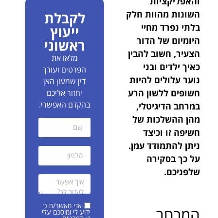
והאפליקציות
השונות מהוות חלק
לקבלת
בלתי נפרד מחיי
ייעוץ
היומיום של הדור
ראשוני
הצעיר, חשוב להבין
מלאו את
כאיך ילדים ובני
הפרטים ועורך
נוער עלולים להיות
דין שמעון האן
חשופים ללשון הרע
יחזור אליכם
בהקדם האפשרי.
במרחב הדיגיטלי,
מהן ההשלכות של
חשיפה זו וכיצד
ניתן להתמודד עמן.
על כך בסקירה
שלפניכם.
אני מאשר/ת כי
המרחב
ידוע לי ומוסכם עלי