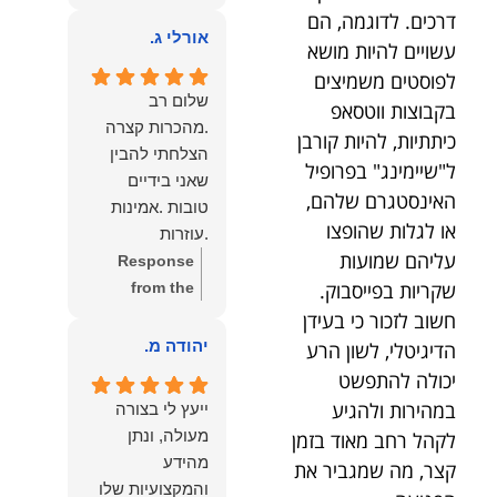
owner:
הכבוד
ממליצה עליו מכל
דרכים. לדוגמה, הם
הוא שלנו.
אורלי ג.
הלב לכל מי
עשויים להיות מושא
שמחפש עורך דין
לפוסטים משמיצים
מקצועי, אמין
שלום רב
בקבוצות ווטסאפ
ומסור.
.מהכרות קצרה
כיתתיות, להיות קורבן
הצלחתי להבין
ל"שיימינג" בפרופיל
שאני בידיים
האינסטגרם שלהם,
טובות .אמינות
או לגלות שהופצו
.עוזרות
עליהם שמועות
.ומקשיבות .אין לי
Response
מילים להודות
שקריות בפייסבוק.
from the
לנמרוד בעל
owner:
תודה
חשוב לזכור כי בעידן
העוצמות
רבה על המילים
יהודה מ.
הדיגיטלי, לשון הרע
.הוורבליות
המרגשות
יכולה להתפשט
.והצגת אמת
והחמות! כיף
במהירות ולהגיע
ייעץ לי בצורה
.תודה לכם תמיד
גדול לשמוע
מעולה, ונתן
לקהל רחב מאוד בזמן
תשאירו לי אור
שהרגשת בידיים
מהידע
קצר, מה שמגביר את
בעניים .
טובות. בשביל
והמקצועיות שלו