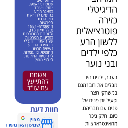
כי הפרטים
שמסרתי ייאספו,
הדיגיטלי
יוחזקו ויעובדו
במאגר מידע
בהתאם להוראות
כזירה
חוק הגנת
הפרטיות,
התשמ"א–1981
פוטנציאלית
(כולל תיקון 13),
ולמטרות המפורטות
במדיניות הפרטיות
ללשון הרע
של האתר
. ידוע לי
כי מסירת המידע
נעשית מרצוני
כלפי ילדים
החופשי, וכי עומדות
לי הזכויות המוקנות
לי לפי החוק.
ובני נוער
אשמח
בעבר, ילדים היו
להתייעץ
מבלים את רוב זמנם
עם עו"ד
במשחקי חצר
ופעילויות פנים אל
חוות דעת
פנים עם חבריהם.
כיום, חלק ניכר
מצוין
מהאינטראקציות
שמעון האן משרד