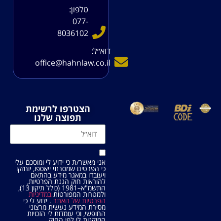
טלפון:
077-
8036102
דוא׳׳ל:
office@hahnlaw.co.il
הצטרפו לרשימת
תפוצה שלנו
אני מאשר/ת כי ידוע לי ומוסכם עלי
כי הפרטים שמסרתי ייאספו, יוחזקו
ויעובדו במאגר מידע בהתאם
להוראות חוק הגנת הפרטיות,
התשמ"א–1981 (כולל תיקון 13),
ולמטרות המפורטות
במדיניות
הפרטיות של האתר
. ידוע לי כי
מסירת המידע נעשית מרצוני
החופשי, וכי עומדות לי הזכויות
המוקנות לי לפי החוק.