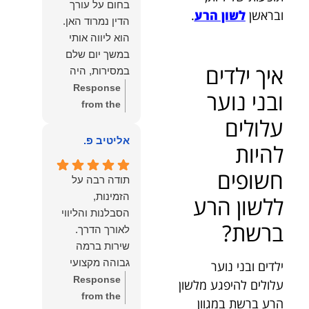
בחום על עורך
איתי ותזכו לטוב
לקרוא את
ובראשן
לשון הרע
.
הדין נמרוד האן.
כפי
דברייך. אנו
הוא ליווה אותי
שאתם....תבורכו
מעריכים את
במשך יום שלם
ברכה והצלחה
האמון שנתת בנו
איך ילדים
במסירות, היה
וחיבוק ממני🙂😘
ונמשיך לעמוד
זמין לכל שאלה,
Response
ובני נוער
💓
לצידך וללוות
הכווין אותי בכל
from the
אותך במסירות.
עלולים
שלב והעניק לי
owner:
הכבוד
מאחלים לך מכל
תחושת ביטחון
הוא שלנו, נעמוד
אליטיב פ.
הלב הרבה
להיות
לאורך כל
לרשותך
הצלחה, ברכה
התהליך.
ולשירותך בכל
חשופים
ובשורות טובות.
תודה רבה על
המקצועיות,
עת גם בהמשך.
שמעון האן
הזמינות,
ללשון הרע
הסבלנות,
שמעון האן
משרד עורכי דין
הסבלנות והליווי
היסודיות
משרד עורכי דין
ברשת?
ונוטריון
והאכפתיות שלו
ונוטריון
שירות ברמה
בלטו מהרגע
גבוהה מקצועי
ילדים ובני נוער
הראשון. הרגשתי
ואמין.
Response
עלולים להיפגע מלשון
שיש לי על מי
from the
הרע ברשת במגוון
לסמוך, ואני