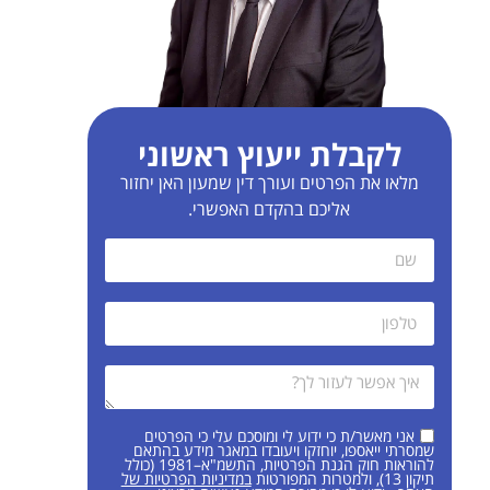
לקבלת ייעוץ ראשוני
מלאו את הפרטים ועורך דין שמעון האן יחזור
אליכם בהקדם האפשרי.
אני מאשר/ת כי ידוע לי ומוסכם עלי כי הפרטים
שמסרתי ייאספו, יוחזקו ויעובדו במאגר מידע בהתאם
להוראות חוק הגנת הפרטיות, התשמ"א–1981 (כולל
תיקון 13), ולמטרות המפורטות
במדיניות הפרטיות של