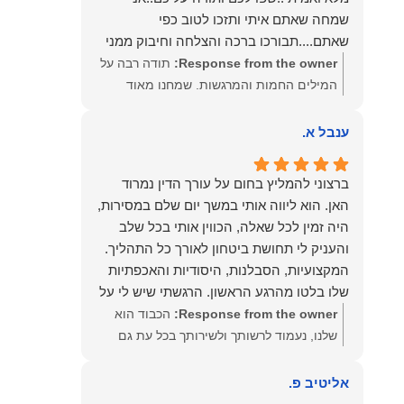
שמחה שאתם איתי ותזכו לטוב כפי
שאתם....תבורכו ברכה והצלחה וחיבוק ממני
🙂😘💓
Response from the owner:
תודה רבה על
המילים החמות והמרגשות. שמחנו מאוד
לקרוא את דברייך. אנו מעריכים את האמון
שנתת בנו ונמשיך לעמוד לצידך וללוות אותך
ענבל א.
במסירות. מאחלים לך מכל הלב הרבה
הצלחה, ברכה ובשורות טובות. שמעון האן
ברצוני להמליץ בחום על עורך הדין נמרוד
משרד עורכי דין ונוטריון
האן. הוא ליווה אותי במשך יום שלם במסירות,
היה זמין לכל שאלה, הכווין אותי בכל שלב
והעניק לי תחושת ביטחון לאורך כל התהליך.
המקצועיות, הסבלנות, היסודיות והאכפתיות
שלו בלטו מהרגע הראשון. הרגשתי שיש לי על
מי לסמוך, ואני ממליצה עליו מכל הלב לכל מי
Response from the owner:
הכבוד הוא
שמחפש עורך דין מקצועי, אמין ומסור.
שלנו, נעמוד לרשותך ולשירותך בכל עת גם
בהמשך. שמעון האן משרד עורכי דין ונוטריון
אליטיב פ.