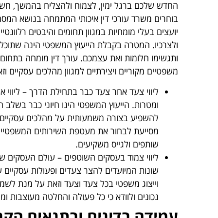
החדש שלכם ברגל ימין, לצמוח ולהצליח בהמשך, חשוב 
בוחרים משרד עורכי דין איכותי המתמחה בנושא המסחרי
יועצים בעלי מומחיות במגוון תחומים והיבטים רלוונטי
ולצרכיו. המטרה בקבלת הייעוץ המשפטי הינה שתוכלו
ותגשימו חלומות ואת עצמכם. עורך דין מומחה בתחום 
משפטיים מקוריים ויצירתיים למגוון מהלכים עסקיים ו
ליווי צעד אחר צעד כבר בתחילת הדרך
– ליווי 
ומטרות. הייעוץ המשפטי הינו חיוני כבר בשלב
להשפיע בצורה משמעותית על מהלכים עסקיים שונ
מסייעת לבחור את מעטפת השירותים המשפטיי
שותפים ולגייס משקיעים.
ליווי צמוד בעסקים השוטפים
– עולם העסקים של י
שונות המיועדים להצר צעדים ופעולות עסקיים שו
וייצוג משפטי בכל צעד וצעד וזאת על מנת לשמ
נכונים ולוודא כי כל פעולה והחלטה מעוצבות ו
עמידה בדינים ובתנאים הקב