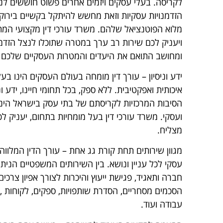
לקריסה. בעלי עסקים ויזמים אחרים פשוט חוששים לנ
הזדמנויות עסקיות וזאת מחשש להיתקל בקשיים בירו
מלוא הפוטנציאל שלהם. משרד עורכי דין מקצועי המתמ
ויעניק לכם שירות רב ערך במטרה שתוכלו לנצל הזדמנו
ומחושב התואם את היעדים והמטרות העסקיים שלכם בד
ידע וניסיון
–
עורך דין מומחה בעולם העסקים הינו בעל
איכותית ואפקטיבית. ללא ספק, בכל תחומי חיינו, ידע ו
הסיבות המרכזיות לקריסתם של בתי עסק בישראל הינה
ועסקי. משרד עורכי דין בעל מומחיות בתחום, יעניק
מצליח.
מגוון שירותים תחת קורת גג אחת
–
עורך הדין המלווה
עסקי לכל עניין ונושא. בין השירותים המשפטיים הניתנ
חברה ותאגיד, פגישת ייעוץ והיכרות לצורך אפיון צרכים 
הסכמים מסחריים, הסדרת שותפויות, ספקים, לקוחות ,ע
עבודה ועוד.