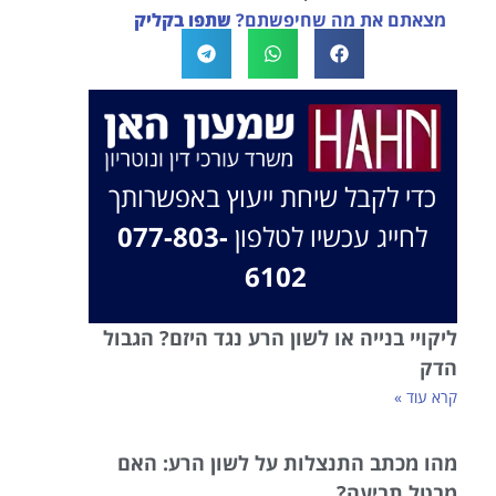
מצאתם את מה שחיפשתם?
שתפו בקליק
בברכה, משרד עו"ד שמעון האן ונוטריון
כדי לקבל שיחת ייעוץ באפשרותך
לחייג עכשיו לטלפון
077-803-
6102
ליקויי בנייה או לשון הרע נגד היזם? הגבול
הדק
קרא עוד »
מהו מכתב התנצלות על לשון הרע: האם
מבטל תביעה?