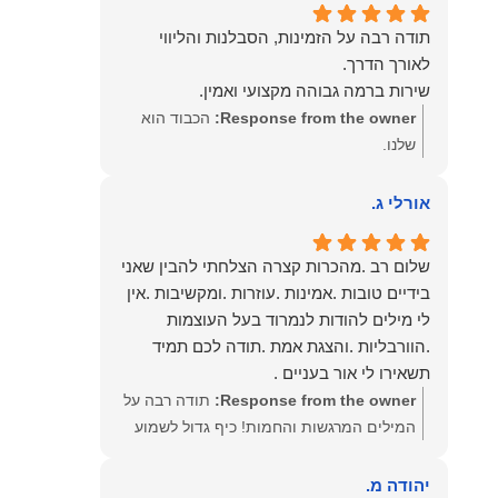
תודה רבה על הזמינות, הסבלנות והליווי
שירות ברמה גבוהה מקצועי ואמין.
Response from the owner:
הכבוד הוא
שלנו.
אורלי ג.
שלום רב .מהכרות קצרה הצלחתי להבין שאני
בידיים טובות .אמינות .עוזרות .ומקשיבות .אין
לי מילים להודות לנמרוד בעל העוצמות
.הוורבליות .והצגת אמת .תודה לכם תמיד
תשאירו לי אור בעניים .
Response from the owner:
תודה רבה על
המילים המרגשות והחמות! כיף גדול לשמוע
שהרגשת בידיים טובות. בשביל הצוות שלנו זה
שווה את הכל. נשמח תמיד לעמוד לרשותך!
יהודה מ.