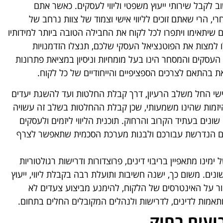
לקבל שירותי ייעוץ משפטי וליווי לעסקים. כאשר אתם
, הרי שאתם זוכים לליווי אישי וצמוד של צוות נרחב של
ים שיתאימו ויתפרו לכל לקוח את החבילה הטובה ביותר למידותיו
 למצות את הפוטנציאל העסקי שלכם, תנצלו הזדמנויות
העסקים והמסחר הינו בעל מומחיות וניסיון במציאת פתרונות
זאת בהתאם לצרכים הספציפיים והייחודיים של כל לקוח.
אישי החל משלב הרעיון, דרך קבלת החלטות ועד להשגת יעדים
 היזמות שהינו משמעותי, שכן קבלת ההחלטות בשלב זה עשויה
ים בעתיד הקרוב והרחוק. תוכנית הליווי ליזמים ולעסקים
ם הנדרשת עבורכם ולבנות מערכת הסכמית שתאפשר לצרף
מינו מתאפיין בריבוי דינים, פרוצדורות ודרישות רגולטוריות
נים. משום כך, ישנה חשיבות ותועלת רבה בקבלת ליווי, ייעוץ
ור על האינטרסים של הלקוח, להימנע מביצוע צעדים לא
מותאמות לדינים, לדרישות ולנהלים המקובלים החלים בתחום.
ועים בחוק