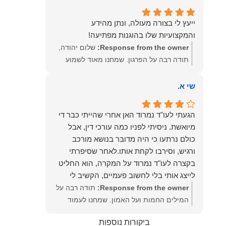
שמעון האן – משרד עורכי דין ונוטריון
ייעץ לי בצורה מעולה, ונתן מהידע
והמקצועיות שלו בהוגנות מפתיעה!
Response from the owner:
שלום יהודה,
תודה רבה על הפרגון. שמחנו מאוד לשמוע
שהייעוץ עזר לך ושהיית מרוצה. מבחינתנו
הוגנות ומקצועיות הן מעל הכל. נשמח תמיד
שי א.
לעמוד לרשותך בהמשך הדרך.
הגעתי לעו"ד נמרוד האן אחרי שהייתי כבר די
מיואשת. ניסיתי לפניו כמה עורכי דין, אבל
כולם נרתעו כי היה מדובר בנושא מורכב
ורגיש, וסירבו לקחת אותו.לאחר שסיפרתי
בקצרה לעו"ד נמרוד על המקרה, הוא החליט
לייצג אותי בלי לחשוב פעמיים, הקשיב לי
ולקח את התיק שלי פרו בונו מכל הלב.
Response from the owner:
תודה רבה על
המילים החמות ועל האמון. שמחנו לעמוד
לצידך, במיוחד בתיק לא פשוט, ומאחלים לך
ביקורות נוספות
המון הצלחה בהמשך. תמיד כאן בשבילך.