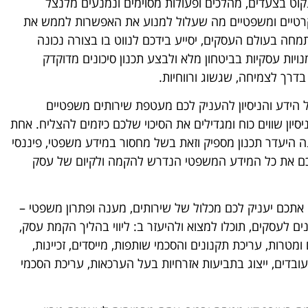
קוט בצעדים, מהלכים ופעולות מסוימים ונמנעים מלנצל
קרטיים ומשפטיים מה שעלול למנוע את האפשרות לממש את
חה בעולם העסקים, יסייע בידכם לנווט בו בצורה נכונה
יות עסקיות בביטחון מלא ולבצע תכנון סיכונים מדוקדק
רך לצמיחה, שגשוג ורווחיות.
 הידע והניסיון להעניק לכם מעטפת שירותים משפטיים
ניסיון שווים כוח ומגדילים את הסיכוי שלכם כיזמים להצליח. אחת
 היעדר תכנון מספיק וזאת בשל מחסור במידע משפטי, פיננסי
 לכם את כל המידע המשפטי הנדרש להקמה ולקיום של עסק
 אתכם יעניק לכם מכלול של שירותים, מענה ופתרון משפטי –
ים לעסקים, תוכלו למצוא ולהיעזר ב: ליווי בהליך הקמת עסק,
ומטרות, עריכת תקנונים והסכמי שותפות, מייסדים, זכיינות,
ובדים, ייצוג בתביעות אזרחיות בעל הערכאות, עריכת הסכמי