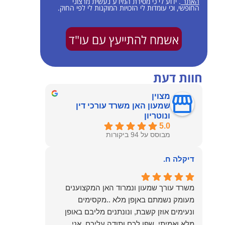
האתר
. ידוע לי כי מסירת המידע נעשית מרצוני
החופשי, וכי עומדות לי הזכויות המוקנות לי לפי החוק.
אשמח להתייעץ עם עו"ד
חוות דעת
מצוין
שמעון האן משרד עורכי דין
ונוטריון
5.0
מבוסס על 94 ביקורות
דיקלה ח.
משרד עורך שמעון ונמרוד האן המקצוענים
מעומק נשמתם באןפן מלא ..מקסימים
ונעימים אוזן קשבת, ונונתנים מליבם באופן
מלא ואמיתי..שפו לכם ותודה עליכם..אני