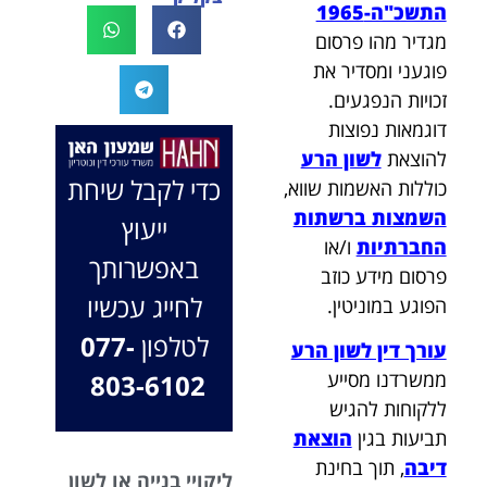
התשכ"ה-1965
לעו"ד נמרוד על
לעמוד לצידך,
מגדיר מהו פרסום
המקרה, הוא
במיוחד בתיק לא
פוגעני ומסדיר את
החליט לייצג אותי
פשוט, ומאחלים
בלי לחשוב
לך המון הצלחה
זכויות הנפגעים.
פעמיים, הקשיב
בהמשך. תמיד
דוגמאות נפוצות
לי ולקח את התיק
כאן בשבילך.
להוצאת
לשון הרע
שלי פרו בונו מכל
בברכה, משרד
כדי לקבל שיחת
כוללות האשמות שווא,
הלב.
עו"ד שמעון האן
השמצות ברשתות
ייעוץ
ונוטריון
החברתיות
ו/או
באפשרותך
פרסום מידע כוזב
לחייג עכשיו
הפוגע במוניטין.
לטלפון
077-
עורך דין לשון הרע
ממשרדנו מסייע
803-6102
ללקוחות להגיש
תביעות בגין
הוצאת
דיבה
, תוך בחינת
ליקויי בנייה או לשון