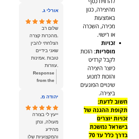
להרוויח כסף
owner:
הכבוד
ממליצה עליו מכל
מהיצירה, כגון
הוא שלנו.
אורלי ג.
הלב לכל מי
באמצעות
שמחפש עורך דין
מכירה, השכרה
מקצועי, אמין
שלום רב
או רישוי.
ומסור.
.מהכרות קצרה
זכויות
הצלחתי להבין
מוסריות
: הזכות
שאני בידיים
טובות .אמינות
לקבל קרדיט
.עוזרות
כיוצר היצירה
.ומקשיבות .אין לי
Response
והזכות למנוע
מילים להודות
from the
שינויים הפוגעים
לנמרוד בעל
owner:
תודה
ביצירה.
העוצמות
רבה על המילים
יהודה מ.
חשוב לדעת:
.הוורבליות
המרגשות
תקופת ההגנה של
.והצגת אמת
והחמות! כיף
ייעץ לי בצורה
זכויות יוצרים
.תודה לכם תמיד
גדול לשמוע
מעולה, ונתן
תשאירו לי אור
שהרגשת בידיים
בישראל נמשכת
מהידע
בעניים .
טובות. בשביל
בדרך כלל עד 70
והמקצועיות שלו