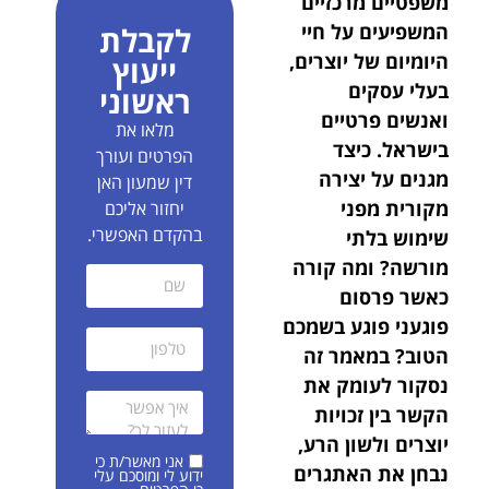
משפטיים מרכזיים
המשפיעים על חיי
לקבלת
היומיום של יוצרים,
ייעוץ
בעלי עסקים
ראשוני
ואנשים פרטיים
מלאו את
בישראל. כיצד
הפרטים ועורך
מגנים על יצירה
דין שמעון האן
מקורית מפני
יחזור אליכם
בהקדם האפשרי.
שימוש בלתי
מורשה? ומה קורה
כאשר פרסום
פוגעני פוגע בשמכם
הטוב? במאמר זה
נסקור לעומק את
הקשר בין זכויות
יוצרים ולשון הרע,
אני מאשר/ת כי
נבחן את האתגרים
ידוע לי ומוסכם עלי