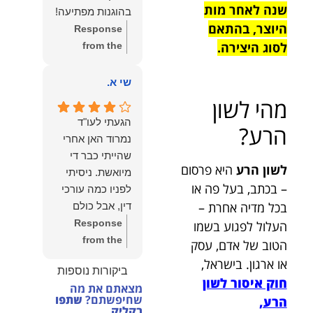
הצוות שלנו זה
שנה לאחר מות
בהוגנות מפתיעה!
שווה את הכל.
היוצר, בהתאם
Response
נשמח תמיד
לסוג היצירה.
from the
לעמוד לרשותך!
owner:
שלום
שמעון האן –
יהודה, תודה
שי א.
משרד עורכי דין
רבה על הפרגון.
מהי לשון
ונוטריון
שמחנו מאוד
הגעתי לעו"ד
הרע?
לשמוע שהייעוץ
נמרוד האן אחרי
עזר לך ושהיית
שהייתי כבר די
מרוצה.
לשון הרע
היא פרסום
מיואשת. ניסיתי
מבחינתנו הוגנות
– בכתב, בעל פה או
לפניו כמה עורכי
ומקצועיות הן
בכל מדיה אחרת –
דין, אבל כולם
מעל הכל. נשמח
נרתעו כי היה
Response
העלול לפגוע בשמו
תמיד לעמוד
מדובר בנושא
from the
הטוב של אדם, עסק
לרשותך בהמשך
מורכב ורגיש,
owner:
תודה
או ארגון. בישראל,
הדרך.
ביקורות נוספות
וסירבו לקחת
רבה על המילים
חוק איסור לשון
מצאתם את מה
אותו.לאחר
החמות ועל
שחיפשתם?
שתפו
הרע,
שסיפרתי בקצרה
האמון. שמחנו
בקליק