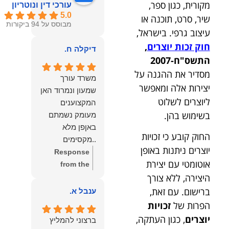
מקורית, כגון ספר,
עורכי דין ונוטריון
5.0
שיר, סרט, תוכנה או
מבוסס על 94 ביקורות
עיצוב גרפי. בישראל,
חוק זכות יוצרים
,
דיקלה ח.
התשס"ח-2007
מסדיר את ההגנה על
משרד עורך
יצירות אלה ומאפשר
שמעון ונמרוד האן
ליוצרים לשלוט
המקצוענים
בשימוש בהן.
מעומק נשמתם
באןפן מלא
החוק קובע כי זכויות
..מקסימים
יוצרים ניתנות באופן
ונעימים אוזן
Response
אוטומטי עם יצירת
קשבת, ונונתנים
from the
היצירה, ללא צורך
מליבם באופן
owner:
תודה
מלא ואמיתי..שפו
רבה על המילים
ברישום. עם זאת,
ענבל א.
לכם ותודה
החמות
הפרות של
זכויות
עליכם..אני
והמרגשות.
יוצרים
, כגון העתקה,
ברצוני להמליץ
שמחה שאתם
שמחנו מאוד