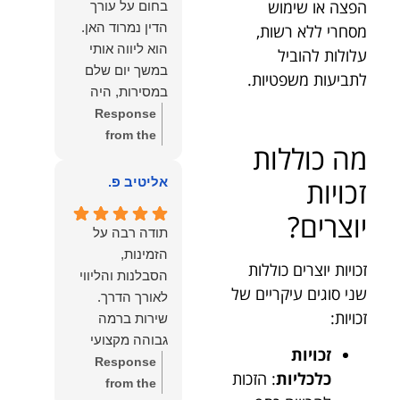
הפצה או שימוש
בחום על עורך
איתי ותזכו לטוב
לקרוא את
הדין נמרוד האן.
מסחרי ללא רשות,
כפי
דברייך. אנו
הוא ליווה אותי
עלולות להוביל
שאתם....תבורכו
מעריכים את
במשך יום שלם
לתביעות משפטיות.
ברכה והצלחה
האמון שנתת בנו
במסירות, היה
וחיבוק ממני🙂😘
ונמשיך לעמוד
זמין לכל שאלה,
Response
💓
לצידך וללוות
הכווין אותי בכל
from the
אותך במסירות.
מה כוללות
שלב והעניק לי
owner:
הכבוד
מאחלים לך מכל
תחושת ביטחון
הוא שלנו, נעמוד
זכויות
אליטיב פ.
הלב הרבה
לאורך כל
לרשותך
הצלחה, ברכה
יוצרים?
התהליך.
ולשירותך בכל
ובשורות טובות.
תודה רבה על
המקצועיות,
עת גם בהמשך.
שמעון האן
הזמינות,
הסבלנות,
שמעון האן
זכויות יוצרים כוללות
משרד עורכי דין
הסבלנות והליווי
היסודיות
משרד עורכי דין
שני סוגים עיקריים של
ונוטריון
והאכפתיות שלו
ונוטריון
זכויות:
שירות ברמה
בלטו מהרגע
גבוהה מקצועי
הראשון. הרגשתי
זכויות
ואמין.
Response
שיש לי על מי
כלכליות
: הזכות
from the
לסמוך, ואני