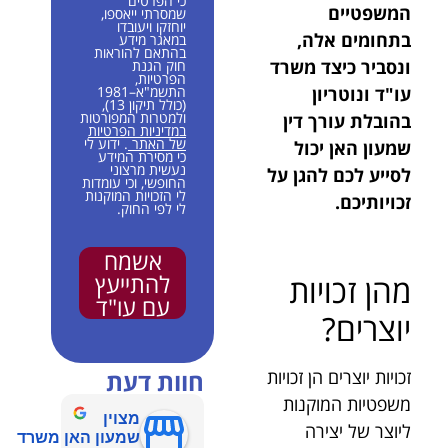
כי הפרטים
המשפטיים
שמסרתי ייאספו,
יוחזקו ויעובדו
בתחומים אלה,
במאגר מידע
בהתאם להוראות
ונסביר כיצד משרד
חוק הגנת
הפרטיות,
עו"ד ונוטריון
התשמ"א–1981
(כולל תיקון 13),
ולמטרות המפורטות
בהובלת עורך דין
במדיניות הפרטיות
של האתר
. ידוע לי
שמעון האן יכול
כי מסירת המידע
נעשית מרצוני
לסייע לכם להגן על
החופשי, וכי עומדות
לי הזכויות המוקנות
זכויותיכם.
לי לפי החוק.
אשמח
להתייעץ
מהן זכויות
עם עו"ד
יוצרים?
זכויות יוצרים הן זכויות
חוות דעת
משפטיות המוקנות
מצוין
ליוצר של יצירה
שמעון האן משרד