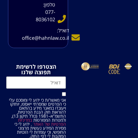
טלפון:
077-
8036102
דוא׳׳ל:
office@hahnlaw.co.il
הצטרפו לרשימת
תפוצה שלנו
אני מאשר/ת כי ידוע לי ומוסכם עלי
כי הפרטים שמסרתי ייאספו, יוחזקו
ויעובדו במאגר מידע בהתאם
להוראות חוק הגנת הפרטיות,
התשמ"א–1981 (כולל תיקון 13),
ולמטרות המפורטות
במדיניות
הפרטיות של האתר
. ידוע לי כי
מסירת המידע נעשית מרצוני
החופשי, וכי עומדות לי הזכויות
המוקנות לי לפי החוק.