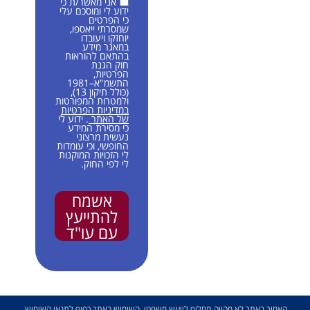
אני מאשר/ת כי
ידוע לי ומוסכם עלי
כי הפרטים
שמסרתי ייאספו,
יוחזקו ויעובדו
במאגר מידע
בהתאם להוראות
חוק הגנת
הפרטיות,
התשמ"א–1981
(כולל תיקון 13),
ולמטרות המפורטות
במדיניות הפרטיות
של האתר
. ידוע לי
כי מסירת המידע
נעשית מרצוני
החופשי, וכי עומדות
לי הזכויות המוקנות
לי לפי החוק.
אשמח
להתייעץ
עם עו"ד
האמור באתר לא מהווה תחליף לייעוץ משפטי. השימוש באתר כפוף ל
תנאי השימוש
.