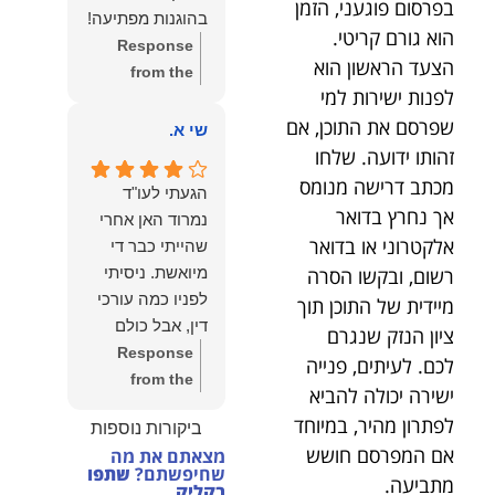
בפרסום פוגעני, הזמן
הצוות שלנו זה
בהוגנות מפתיעה!
שווה את הכל.
הוא גורם קריטי.
Response
נשמח תמיד
הצעד הראשון הוא
from the
לעמוד לרשותך!
לפנות ישירות למי
owner:
שלום
שמעון האן –
שפרסם את התוכן, אם
יהודה, תודה
שי א.
משרד עורכי דין
רבה על הפרגון.
זהותו ידועה. שלחו
ונוטריון
שמחנו מאוד
מכתב דרישה מנומס
הגעתי לעו"ד
לשמוע שהייעוץ
אך נחרץ בדואר
נמרוד האן אחרי
עזר לך ושהיית
אלקטרוני או בדואר
שהייתי כבר די
מרוצה.
רשום, ובקשו הסרה
מיואשת. ניסיתי
מבחינתנו הוגנות
לפניו כמה עורכי
מיידית של התוכן תוך
ומקצועיות הן
דין, אבל כולם
ציון הנזק שנגרם
מעל הכל. נשמח
נרתעו כי היה
Response
לכם. לעיתים, פנייה
תמיד לעמוד
מדובר בנושא
from the
לרשותך בהמשך
ישירה יכולה להביא
מורכב ורגיש,
owner:
תודה
הדרך.
לפתרון מהיר, במיוחד
ביקורות נוספות
וסירבו לקחת
רבה על המילים
אם המפרסם חושש
מצאתם את מה
אותו.לאחר
החמות ועל
שחיפשתם?
שתפו
מתביעה.
שסיפרתי בקצרה
האמון. שמחנו
בקליק