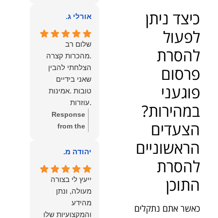
owner:
הכבוד
ממליצה עליו מכל
כיצד ניתן
הוא שלנו.
אורלי ג.
הלב לכל מי
לפעול
שמחפש עורך דין
מקצועי, אמין
שלום רב
להסרת
ומסור.
.מהכרות קצרה
פרסום
הצלחתי להבין
שאני בידיים
פוגעני
טובות .אמינות
.עוזרות
במהירות?
.ומקשיבות .אין לי
Response
הצעדים
מילים להודות
from the
לנמרוד בעל
owner:
תודה
הראשוניים
העוצמות
רבה על המילים
יהודה מ.
להסרת
.הוורבליות
המרגשות
.והצגת אמת
והחמות! כיף
התוכן
ייעץ לי בצורה
.תודה לכם תמיד
גדול לשמוע
מעולה, ונתן
תשאירו לי אור
שהרגשת בידיים
מהידע
כאשר אתם נתקלים
בעניים .
טובות. בשביל
והמקצועיות שלו