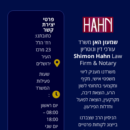
פרטי
יצירת
קשר
כתובתנו:
שמעון האן
משרד
רח' הלל
עורכי דין ונוטריון
23 מרכז
Shimon Hahn
Law
העיר
Firm & Notary
ירושלים
משרדנו מעניק ליווי
שעות
משפטי אישי, מקיף
פעילות
ומקצועי בתחומי לשון
המשרד
הרע, הוצאת דיבה,
:
מקרקעין, הוצאה לפועל
יום ראשון
וחדלות הפירעון.
08:00 –
הניסיון הרב שצברנו
18:00
בייצוג לקוחות פרטיים
יום שני