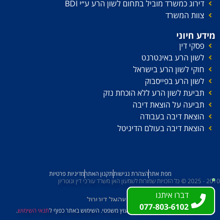
דירוג כמשרד מוביל בתחום לשון הרע ע׳׳י BDI
צוות המשרד
מידע חיוני
פסקי דין
לשון הרע באינטרנט
חוקי לשון הרע בישראל
לשון הרע בפייסבוק
תביעת לשון הרע ללא הוכחת נזק
תביעה על הוצאת דיבה
הוצאת דיבה בעבודה
הוצאת דיבה בעולם הדיגיטל
מפת אתר
הצהרת נגישות
תקנון האתר
מדיניות פרטיות
2010 - 2025 © כל הזכויות שמורות לשמעון האן משרד עורכי דין ונוטריון
דברו איתנו
דברו איתנו
עשהאל דיגיטל
077-803-6102
077-803-6102
האמור באתר לא מהווה תחליף לייעוץ משפטי. השימוש באתר כפוף ל
תנאי השימוש
.