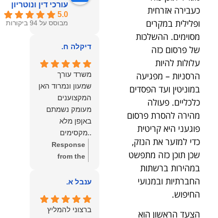
עורכי דין ונוטריון
כעבירה אזרחית
5.0
ופלילית במקרים
מבוסס על 94 ביקורות
מסוימים. ההשלכות
דיקלה ח.
של פרסום כזה
עלולות להיות
הרסניות – מפגיעה
משרד עורך
שמעון ונמרוד האן
במוניטין ועד הפסדים
המקצוענים
כלכליים. פעולה
מעומק נשמתם
מהירה להסרת פרסום
באןפן מלא
פוגעני היא קריטית
..מקסימים
כדי למזער את הנזק,
ונעימים אוזן
Response
שכן תוכן כזה מתפשט
קשבת, ונונתנים
from the
במהירות ברשתות
מליבם באופן
owner:
תודה
החברתיות ובמנועי
מלא ואמיתי..שפו
רבה על המילים
ענבל א.
לכם ותודה
החמות
החיפוש.
עליכם..אני
והמרגשות.
ברצוני להמליץ
הצעד הראשון הוא
שמחה שאתם
שמחנו מאוד