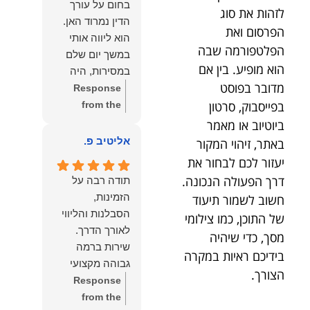
בחום על עורך
לזהות את סוג
איתי ותזכו לטוב
לקרוא את
הדין נמרוד האן.
כפי
דברייך. אנו
הפרסום ואת
הוא ליווה אותי
שאתם....תבורכו
מעריכים את
הפלטפורמה שבה
במשך יום שלם
ברכה והצלחה
האמון שנתת בנו
הוא מופיע. בין אם
במסירות, היה
וחיבוק ממני🙂😘
ונמשיך לעמוד
מדובר בפוסט
זמין לכל שאלה,
Response
💓
לצידך וללוות
בפייסבוק, סרטון
הכווין אותי בכל
from the
אותך במסירות.
שלב והעניק לי
owner:
הכבוד
ביוטיוב או מאמר
מאחלים לך מכל
תחושת ביטחון
הוא שלנו, נעמוד
אליטיב פ.
באתר, זיהוי המקור
הלב הרבה
לאורך כל
לרשותך
יעזור לכם לבחור את
הצלחה, ברכה
התהליך.
ולשירותך בכל
ובשורות טובות.
דרך הפעולה הנכונה.
תודה רבה על
המקצועיות,
עת גם בהמשך.
שמעון האן
הזמינות,
חשוב לשמור תיעוד
הסבלנות,
שמעון האן
משרד עורכי דין
הסבלנות והליווי
של התוכן, כמו צילומי
היסודיות
משרד עורכי דין
ונוטריון
מסך, כדי שיהיה
והאכפתיות שלו
ונוטריון
שירות ברמה
בידיכם ראיות במקרה
בלטו מהרגע
גבוהה מקצועי
הראשון. הרגשתי
הצורך.
ואמין.
Response
שיש לי על מי
from the
לסמוך, ואני