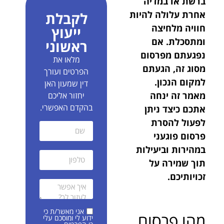
ברשת או במדיה
אחרת עלולה להיות
לקבלת
חוויה מלחיצה
ייעוץ
ומתסכלת. אם
ראשוני
נפגעתם מפרסום
מלאו את
מסוג זה, הגעתם
הפרטים ועורך
למקום הנכון.
דין שמעון האן
מאמר זה ינחה
יחזור אליכם
בהקדם האפשרי.
אתכם כיצד ניתן
לפעול להסרת
פרסום פוגעני
במהירות וביעילות
תוך שמירה על
זכויותיכם.
אני מאשר/ת כי
מהו פרסום
ידוע לי ומוסכם עלי