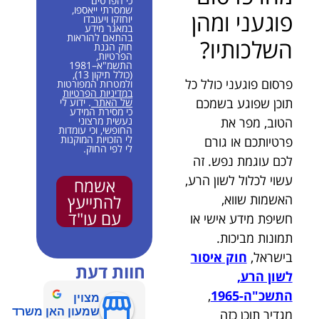
כי הפרטים
שמסרתי ייאספו,
פוגעני ומהן
יוחזקו ויעובדו
במאגר מידע
בהתאם להוראות
השלכותיו?
חוק הגנת
הפרטיות,
התשמ"א–1981
(כולל תיקון 13),
פרסום פוגעני כולל כל
ולמטרות המפורטות
במדיניות הפרטיות
תוכן שפוגע בשמכם
של האתר
. ידוע לי
כי מסירת המידע
הטוב, מפר את
נעשית מרצוני
החופשי, וכי עומדות
לי הזכויות המוקנות
פרטיותכם או גורם
לי לפי החוק.
לכם עוגמת נפש. זה
עשוי לכלול לשון הרע,
אשמח
האשמות שווא,
להתייעץ
עם עו"ד
חשיפת מידע אישי או
תמונות מביכות.
בישראל,
חוק איסור
חוות דעת
לשון הרע,
התשכ"ה-1965
,
מצוין
שמעון האן משרד
מגדיר תוכן כזה