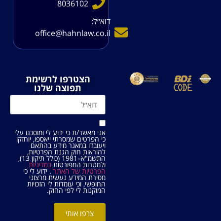
8036102
דוא׳׳ל:
office@hahnlaw.co.il
הצטרפו לרשימת
תפוצה שלנו
אני מאשר/ת כי ידוע לי ומוסכם עלי
כי הפרטים שמסרתי ייאספו, יוחזקו
ויעובדו במאגר מידע בהתאם
להוראות חוק הגנת הפרטיות,
התשמ"א–1981 (כולל תיקון 13),
ולמטרות המפורטות
במדיניות
הפרטיות של האתר
. ידוע לי כי
מסירת המידע נעשית מרצוני
החופשי, וכי עומדות לי הזכויות
המוקנות לי לפי החוק.
צרפו אותי