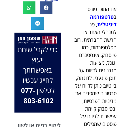
לעו"ד נמרוד על
לעמוד לצידך,
אם התוכן פורסם
המקרה, הוא
במיוחד בתיק לא
ב
פלטפורמה
החליט לייצג אותי
פשוט, ומאחלים
דיגיטלית
, פנו
בלי לחשוב
לך המון הצלחה
למנהלי האתר או
פעמיים, הקשיב
בהמשך. תמיד
לי ולקח את התיק
כאן בשבילך.
הרשת החברתית. רוב
שלי פרו בונו מכל
בברכה, משרד
הפלטפורמות, כמו
כדי לקבל שיחת
הלב.
עו"ד שמעון האן
פייסבוק, אינסטגרם
ייעוץ
ונוטריון
וגוגל, מציעות
באפשרותך
מנגנונים לדיווח על
תוכן פוגעני. לדוגמה,
לחייג עכשיו
ביוטיוב ניתן לדווח על
לטלפון
077-
סרטונים שמפרים את
803-6102
מדיניות הפרטיות,
ובפייסבוק קיימת
אפשרות לדיווח על
פוסטים שמכילים
ליקויי בנייה או לשון