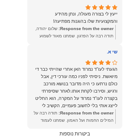
שמעון האן – משרד עורכי דין ונוטריון
ייעץ לי בצורה מעולה, ונתן מהידע
והמקצועיות שלו בהוגנות מפתיעה!
Response from the owner:
שלום יהודה,
תודה רבה על הפרגון. שמחנו מאוד לשמוע
שהייעוץ עזר לך ושהיית מרוצה. מבחינתנו
הוגנות ומקצועיות הן מעל הכל. נשמח תמיד
שי א.
לעמוד לרשותך בהמשך הדרך.
הגעתי לעו"ד נמרוד האן אחרי שהייתי כבר די
מיואשת. ניסיתי לפניו כמה עורכי דין, אבל
כולם נרתעו כי היה מדובר בנושא מורכב
ורגיש, וסירבו לקחת אותו.לאחר שסיפרתי
בקצרה לעו"ד נמרוד על המקרה, הוא החליט
לייצג אותי בלי לחשוב פעמיים, הקשיב לי
ולקח את התיק שלי פרו בונו מכל הלב.
Response from the owner:
תודה רבה על
המילים החמות ועל האמון. שמחנו לעמוד
לצידך, במיוחד בתיק לא פשוט, ומאחלים לך
ביקורות נוספות
המון הצלחה בהמשך. תמיד כאן בשבילך.