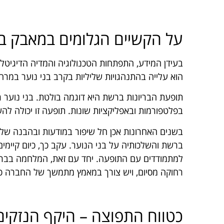
על הקשיים הגלומים במאבק ב
בעידן המידע, התפתחות הטכנולוגיה והמדיה הדיגיטל
הוא עלייה בהתנהגויות שליליות בקרב בני נוער במרחב
תופעת הבריונות ברשת היא דוגמה בולטת. בני נוער ר
בפלטפורמות ובאפליקציות שונות. תופעה זו יכולה להש
בשנים האחרונות אכן חל שיפור במודעות ובהבנה של ה
ברשת והשלכותיה על בני הנוער. עקב כך, כיום קיימים כ
למתמודדים עם התופעה. יחד עם זאת, המלחמה בבריונ
רחוקה מסיום, ויש צורך במאמץ מתמשך של החברה כול
כטווח התפוצה – היקף הנזקים: