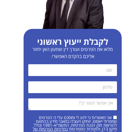
לקבלת ייעוץ ראשוני
מלאו את הפרטים ועורך דין שמעון האן יחזור
אליכם בהקדם האפשרי.
אני מאשר/ת כי ידוע לי ומוסכם עלי כי הפרטים
שמסרתי ייאספו, יוחזקו ויעובדו במאגר מידע בהתאם
להוראות חוק הגנת הפרטיות, התשמ"א–1981 (כולל
תיקון 13), ולמטרות המפורטות
במדיניות הפרטיות של