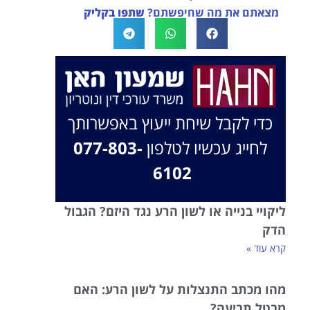
מצאתם את מה שחיפשתם?
שתפו בקליק
בברכה, משרד עו"ד שמעון האן ונוטריון
כדי לקבל שיחת ייעוץ באפשרותך
לחייג עכשיו לטלפון
077-803-
6102
ליקויי בנייה או לשון הרע נגד היזם? הגבול
הדק
קרא עוד »
מהו מכתב התנצלות על לשון הרע: האם
מבטל תביעה?