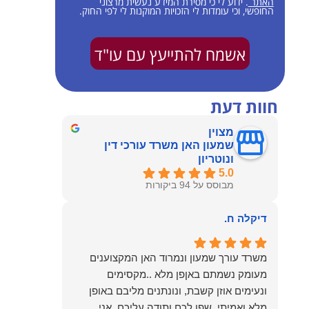
האתר
. ידוע לי כי מסירת המידע נעשית מרצוני
החופשי, וכי עומדות לי הזכויות המוקנות לי לפי החוק.
אשמח להתייעץ עם עו"ד
חוות דעת
מצוין
שמעון האן משרד עורכי דין
ונוטריון
5.0
מבוסס על 94 ביקורות
דיקלה ח.
משרד עורך שמעון ונמרוד האן המקצוענים
מעומק נשמתם באןפן מלא ..מקסימים
ונעימים אוזן קשבת, ונונתנים מליבם באופן
מלא ואמיתי..שפו לכם ותודה עליכם..אני