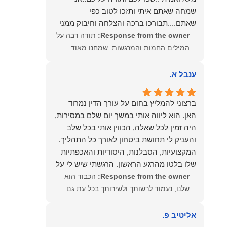
שמחה שאתם איתי ותזכו לטוב כפי
שאתם....תבורכו ברכה והצלחה וחיבוק ממני
🙂😘💓
Response from the owner:
תודה רבה על
המילים החמות והמרגשות. שמחנו מאוד
לקרוא את דברייך. אנו מעריכים את האמון
שנתת בנו ונמשיך לעמוד לצידך וללוות אותך
ענבל א.
במסירות. מאחלים לך מכל הלב הרבה
הצלחה, ברכה ובשורות טובות. שמעון האן
ברצוני להמליץ בחום על עורך הדין נמרוד
משרד עורכי דין ונוטריון
האן. הוא ליווה אותי במשך יום שלם במסירות,
היה זמין לכל שאלה, הכווין אותי בכל שלב
והעניק לי תחושת ביטחון לאורך כל התהליך.
המקצועיות, הסבלנות, היסודיות והאכפתיות
שלו בלטו מהרגע הראשון. הרגשתי שיש לי על
מי לסמוך, ואני ממליצה עליו מכל הלב לכל מי
Response from the owner:
הכבוד הוא
שמחפש עורך דין מקצועי, אמין ומסור.
שלנו, נעמוד לרשותך ולשירותך בכל עת גם
בהמשך. שמעון האן משרד עורכי דין ונוטריון
אליטיב פ.