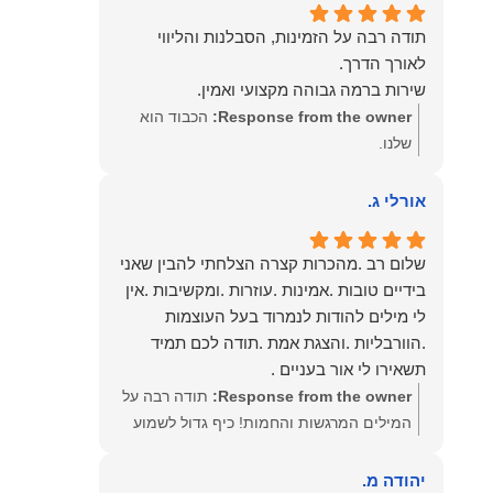
תודה רבה על הזמינות, הסבלנות והליווי
שירות ברמה גבוהה מקצועי ואמין.
Response from the owner:
הכבוד הוא
שלנו.
אורלי ג.
שלום רב .מהכרות קצרה הצלחתי להבין שאני
בידיים טובות .אמינות .עוזרות .ומקשיבות .אין
לי מילים להודות לנמרוד בעל העוצמות
.הוורבליות .והצגת אמת .תודה לכם תמיד
תשאירו לי אור בעניים .
Response from the owner:
תודה רבה על
המילים המרגשות והחמות! כיף גדול לשמוע
שהרגשת בידיים טובות. בשביל הצוות שלנו זה
שווה את הכל. נשמח תמיד לעמוד לרשותך!
יהודה מ.