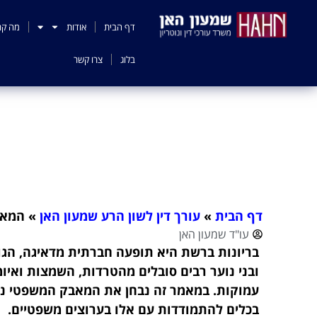
לתוכן
דף הבית
אודות
מה קר
בלוג
צרו קשר
המאב
דף הבית
»
עורך דין לשון הרע שמעון האן
»
המאב
עו"ד שמעון האן
בריונות ברשת היא תופעה חברתית מדאיגה, הגו
ובני נוער רבים סובלים מהטרדות, השמצות ואיו
עמוקות. במאמר זה נבחן את המאבק המשפטי נגד
בכלים להתמודדות עם אלו בערוצים משפטיים.