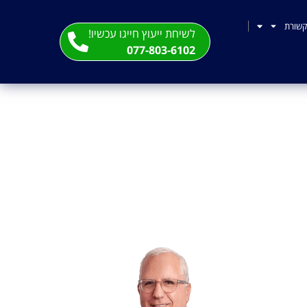
שורת
לשיחת ייעוץ חייגו עכשיו!
077-803-6102
נוח'בה' – החיילים