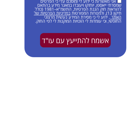
אני מאשר/ת כי ידוע לי ומוסכם עלי כי הפרטים
שמסרתי ייאספו, יוחזקו ויעובדו במאגר מידע בהתאם
להוראות חוק הגנת הפרטיות, התשמ"א–1981 (כולל
תיקון 13), ולמטרות המפורטות
במדיניות הפרטיות של
האתר
. ידוע לי כי מסירת המידע נעשית מרצוני
החופשי, וכי עומדות לי הזכויות המוקנות לי לפי החוק.
אשמח להתייעץ עם עו"ד