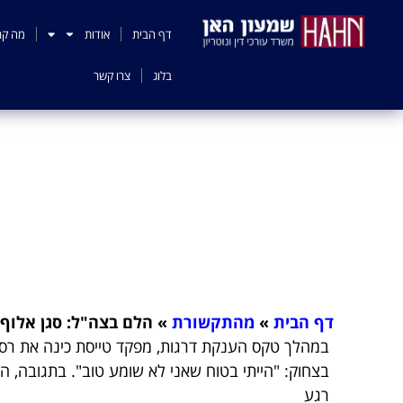
לתוכן
דף הבית
אודות
מה קר
בלוג
צרו קשר
הלם בצה"ל: סגן אלו
דף הבית
»
מהתקשורת
»
הלם בצה"ל: סגן אלוף כ
במהלך טקס הענקת דרגות, מפקד טייסת כינה את רס"ר א
בצחוק: "הייתי בטוח שאני לא שומע טוב". בתגובה,
רגע