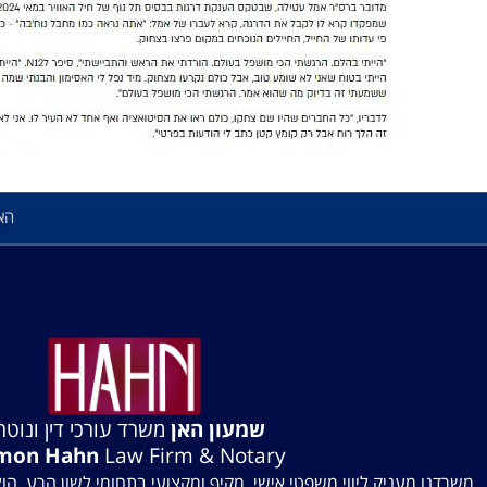
הא
שמעון האן
משרד עורכי דין ונוטרי
mon Hahn
Law Firm & Notary
משרדנו מעניק ליווי משפטי אישי, מקיף ומקצועי בתחומי לשון הרע, הו