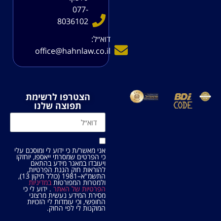
077-
8036102
דוא׳׳ל:
office@hahnlaw.co.il
הצטרפו לרשימת
תפוצה שלנו
אני מאשר/ת כי ידוע לי ומוסכם עלי
כי הפרטים שמסרתי ייאספו, יוחזקו
ויעובדו במאגר מידע בהתאם
להוראות חוק הגנת הפרטיות,
התשמ"א–1981 (כולל תיקון 13),
ולמטרות המפורטות
במדיניות
הפרטיות של האתר
. ידוע לי כי
מסירת המידע נעשית מרצוני
החופשי, וכי עומדות לי הזכויות
המוקנות לי לפי החוק.