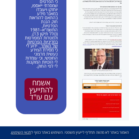
כי הפרטים
שמסרתי ייאספו,
יוחזקו ויעובדו
במאגר מידע
בהתאם להוראות
חוק הגנת
הפרטיות,
התשמ"א–1981
(כולל תיקון 13),
ולמטרות המפורטות
במדיניות הפרטיות
של האתר
. ידוע לי
כי מסירת המידע
נעשית מרצוני
החופשי, וכי עומדות
לי הזכויות המוקנות
לי לפי החוק.
אשמח
להתייעץ
עם עו"ד
האמור באתר לא מהווה תחליף לייעוץ משפטי. השימוש באתר כפוף ל
תנאי השימוש
.