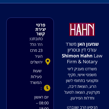
פרטי
יצירת
קשר
כתובתנו:
שמעון האן
משרד
רח' הלל
עורכי דין ונוטריון
23 מרכז
Shimon Hahn
Law
העיר
Firm & Notary
ירושלים
משרדנו מעניק ליווי
שעות
משפטי אישי, מקיף
פעילות
ומקצועי בתחומי לשון
המשרד
הרע, הוצאת דיבה,
:
מקרקעין, הוצאה לפועל
יום ראשון
וחדלות הפירעון.
08:00 –
הניסיון הרב שצברנו
18:00