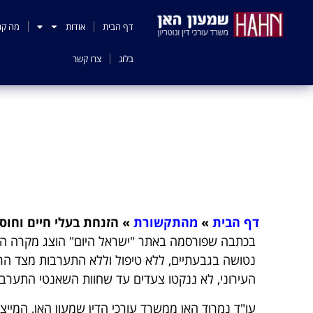
לתוכן
דף הבית
אודות
מה קר
בלוג
צרו קשר
הזנחת בע
דף הבית
»
מהתקשורת
»
הזנחת בעלי חיים וחוס
בכתבה שפורסמה באתר "ישראל היום" הוצג מקרה ה
נטושה בגבעתיים, ללא טיפול וללא התערבות מצד הרשוי
העירוני, לא ננקטו צעדים עד שחוות השאנטי התערב
עו"ד נמרוד האן ממשרד עורכי הדין שמעון האן, המיי