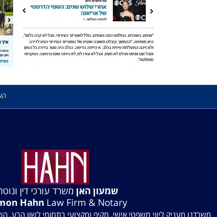
הא
שמעון האן
משרד עורכי דין ונוטרי
mon Hahn
Law Firm & Notary
משרדנו מעניק ליווי משפטי אישי, מקיף ומקצועי בתחומי לשון הרע, הו