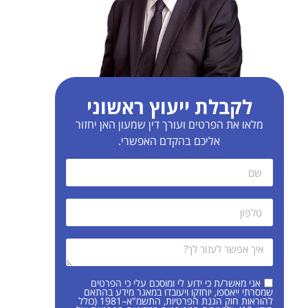
לקבלת ייעוץ ראשוני
מלאו את הפרטים ועורך דין שמעון האן יחזור
אליכם בהקדם האפשרי.
אני מאשר/ת כי ידוע לי ומוסכם עלי כי הפרטים
שמסרתי ייאספו, יוחזקו ויעובדו במאגר מידע בהתאם
להוראות חוק הגנת הפרטיות, התשמ"א–1981 (כולל