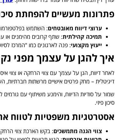
פתרונות מעשיים להפחתת סיכו
ערוצי דיווח מאובטחים
: השתמש בפלטפורמות 
תמיכה קהילתית
: שתף קרובים מהימנים או ע
ייעוץ מקצועי
: פנה לארגונים כמו "המרכז לסיו
איך להגן על עצמך מפני נק
דיגיטלית – מחק פרטים אישיים מרשתות חברתיות, השתמש ב-VPN, והפעל אימ
שמור על סודיות הדיווח, והימנע משיתוף עם גורמים
סיכון פיזי.
אסטרטגיות משפטיות לטווח אר
צווי הגנה מתמשכים
: בקש הארכת צווי הרחקה ל-1-3 
תביעות אזרחיות
: הגש תביעות לפיצוי על פג