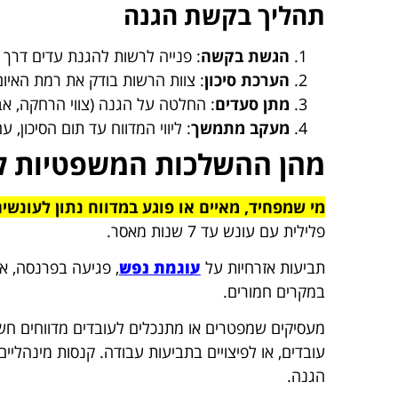
תהליך בקשת הגנה
הגשת בקשה
: פנייה לרשות להגנת עדים דרך ה
הערכת סיכון
: צוות הרשות בודק את רמת האיום תוך 30 יום, באמצעות ראיונות וני
מתן סעדים
: החלטה על הגנה (צווי הרחקה, אבטחה) תוך 7-14 יום
מעקב מתמשך
: ליווי המדווח עד תום הסיכון, ע
מהן ההשלכות המשפטיות למ
מי שמפחיד, מאיים או פוגע במדווח נתון לעונשים
פלילית עם עונש עד 7 שנות מאסר.
תביעות אזרחיות על
עוגמת נפש
, פגיעה בפרנסה, א
במקרים חמורים.
הגנה.