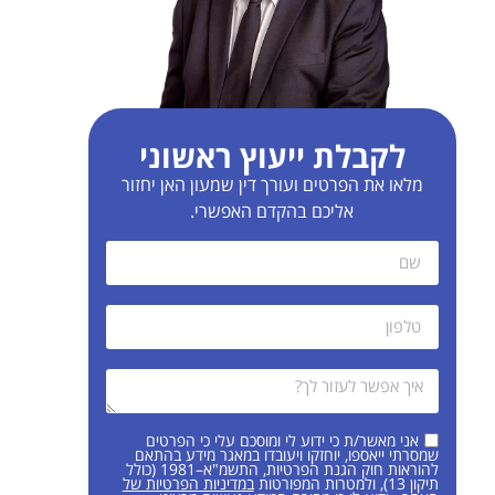
לקבלת ייעוץ ראשוני
מלאו את הפרטים ועורך דין שמעון האן יחזור
אליכם בהקדם האפשרי.
אני מאשר/ת כי ידוע לי ומוסכם עלי כי הפרטים
שמסרתי ייאספו, יוחזקו ויעובדו במאגר מידע בהתאם
להוראות חוק הגנת הפרטיות, התשמ"א–1981 (כולל
תיקון 13), ולמטרות המפורטות
במדיניות הפרטיות של