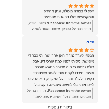
שמעון האן – משרד עורכי דין ונוטריון
ייעץ לי בצורה מעולה, ונתן מהידע
והמקצועיות שלו בהוגנות מפתיעה!
Response from the owner:
שלום יהודה,
תודה רבה על הפרגון. שמחנו מאוד לשמוע
שהייעוץ עזר לך ושהיית מרוצה. מבחינתנו
הוגנות ומקצועיות הן מעל הכל. נשמח תמיד
שי א.
לעמוד לרשותך בהמשך הדרך.
הגעתי לעו"ד נמרוד האן אחרי שהייתי כבר די
מיואשת. ניסיתי לפניו כמה עורכי דין, אבל
כולם נרתעו כי היה מדובר בנושא מורכב
ורגיש, וסירבו לקחת אותו.לאחר שסיפרתי
בקצרה לעו"ד נמרוד על המקרה, הוא החליט
לייצג אותי בלי לחשוב פעמיים, הקשיב לי
ולקח את התיק שלי פרו בונו מכל הלב.
Response from the owner:
תודה רבה על
המילים החמות ועל האמון. שמחנו לעמוד
לצידך, במיוחד בתיק לא פשוט, ומאחלים לך
ביקורות נוספות
המון הצלחה בהמשך. תמיד כאן בשבילך.