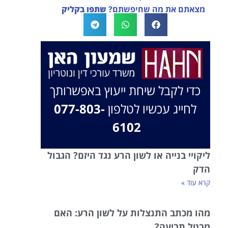
מצאתם את מה שחיפשתם?
שתפו בקליק
בברכה, משרד עו"ד שמעון האן ונוטריון
כדי לקבל שיחת ייעוץ באפשרותך
לחייג עכשיו לטלפון
077-803-
6102
ליקויי בנייה או לשון הרע נגד היזם? הגבול
הדק
קרא עוד »
מהו מכתב התנצלות על לשון הרע: האם
מבטל תביעה?