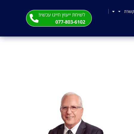
שורת
לשיחת ייעוץ חייגו עכשיו!
077-803-6102
 שצריך לדעת