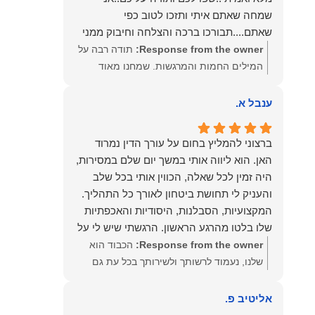
שמחה שאתם איתי ותזכו לטוב כפי
שאתם....תבורכו ברכה והצלחה וחיבוק ממני
🙂😘💓
Response from the owner:
תודה רבה על
המילים החמות והמרגשות. שמחנו מאוד
לקרוא את דברייך. אנו מעריכים את האמון
שנתת בנו ונמשיך לעמוד לצידך וללוות אותך
ענבל א.
במסירות. מאחלים לך מכל הלב הרבה
הצלחה, ברכה ובשורות טובות. שמעון האן
ברצוני להמליץ בחום על עורך הדין נמרוד
משרד עורכי דין ונוטריון
האן. הוא ליווה אותי במשך יום שלם במסירות,
היה זמין לכל שאלה, הכווין אותי בכל שלב
והעניק לי תחושת ביטחון לאורך כל התהליך.
המקצועיות, הסבלנות, היסודיות והאכפתיות
שלו בלטו מהרגע הראשון. הרגשתי שיש לי על
מי לסמוך, ואני ממליצה עליו מכל הלב לכל מי
Response from the owner:
הכבוד הוא
שמחפש עורך דין מקצועי, אמין ומסור.
שלנו, נעמוד לרשותך ולשירותך בכל עת גם
בהמשך. שמעון האן משרד עורכי דין ונוטריון
אליטיב פ.