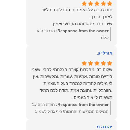
תודה רבה על הזמינות, הסבלנות והליווי
שירות ברמה גבוהה מקצועי ואמין.
Response from the owner:
הכבוד הוא
שלנו.
אורלי ג.
שלום רב .מהכרות קצרה הצלחתי להבין שאני
בידיים טובות .אמינות .עוזרות .ומקשיבות .אין
לי מילים להודות לנמרוד בעל העוצמות
.הוורבליות .והצגת אמת .תודה לכם תמיד
תשאירו לי אור בעניים .
Response from the owner:
תודה רבה על
המילים המרגשות והחמות! כיף גדול לשמוע
שהרגשת בידיים טובות. בשביל הצוות שלנו זה
שווה את הכל. נשמח תמיד לעמוד לרשותך!
יהודה מ.