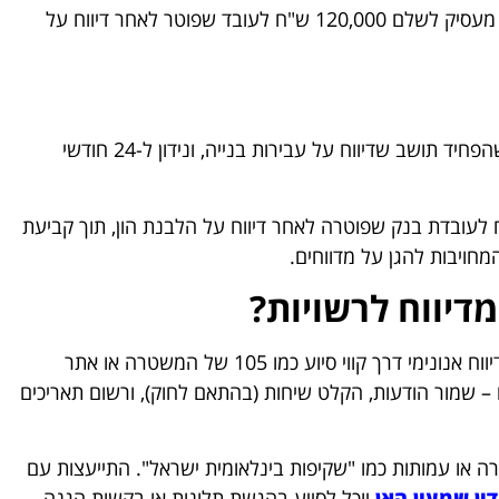
לדוגמה, בית משפט לעבודה בתל אביב חייב ב-2023 מעסיק לשלם 120,000 ש"ח לעובד שפוטר לאחר דיווח על
ב-2022, בית משפט השלום בירושלים הרשיע קבלן שהפחיד תושב שדיווח על עבירות בנייה, ונידון ל-24 חודשי
 בית משפט מחוזי בחיפה פסק 180,000 ש"ח לעובדת בנק שפוטרה לאחר דיווח על הלבנת הון, תוך קביעת
חויבות להגן על מדווחים.
דיווח לרשויות?
חששות מדיווח הם טבעיים, אבל יש דרכים להתגבר. דיווח אנונימי דרך קווי סיוע כמו 105 של המשטרה או אתר
 – שמור הודעות, הקלט שיחות (בהתאם לחוק), ורשום תאריכים
רה או עמותות כמו "שקיפות בינלאומית ישראל". התייעצות עם
דין שמעון האן
יוכל לסייע בהגשת תלונות או בקשות הגנה.