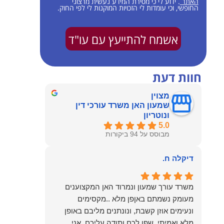
האתר
. ידוע לי כי מסירת המידע נעשית מרצוני
החופשי, וכי עומדות לי הזכויות המוקנות לי לפי החוק.
אשמח להתייעץ עם עו"ד
חוות דעת
מצוין
שמעון האן משרד עורכי דין
ונוטריון
5.0
מבוסס על 94 ביקורות
דיקלה ח.
משרד עורך שמעון ונמרוד האן המקצוענים
מעומק נשמתם באןפן מלא ..מקסימים
ונעימים אוזן קשבת, ונונתנים מליבם באופן
מלא ואמיתי..שפו לכם ותודה עליכם..אני