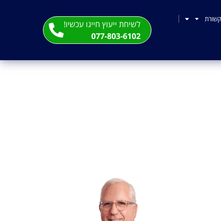
שורת
לשיחת ייעוץ חייגו עכשיו!
077-803-6102
 חוזה מכר וכמה זה