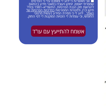
אני מאשר/ת כי ידוע לי ומוסכם עלי כי הפרטים
שמסרתי ייאספו, יוחזקו ויעובדו במאגר מידע בהתאם
להוראות חוק הגנת הפרטיות, התשמ"א–1981 (כולל
תיקון 13), ולמטרות המפורטות
במדיניות הפרטיות של
האתר
. ידוע לי כי מסירת המידע נעשית מרצוני
החופשי, וכי עומדות לי הזכויות המוקנות לי לפי החוק.
אשמח להתייעץ עם עו"ד