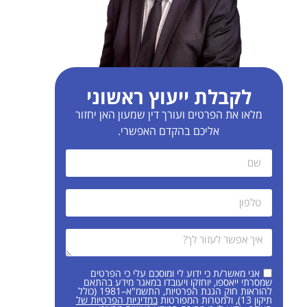
לקבלת ייעוץ ראשוני
מלאו את הפרטים ועורך דין שמעון האן יחזור
אליכם בהקדם האפשרי.
אני מאשר/ת כי ידוע לי ומוסכם עלי כי הפרטים
שמסרתי ייאספו, יוחזקו ויעובדו במאגר מידע בהתאם
להוראות חוק הגנת הפרטיות, התשמ"א–1981 (כולל
תיקון 13), ולמטרות המפורטות
במדיניות הפרטיות של