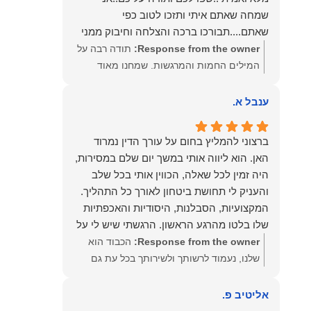
שמחה שאתם איתי ותזכו לטוב כפי
שאתם....תבורכו ברכה והצלחה וחיבוק ממני
🙂😘💓
Response from the owner:
תודה רבה על
המילים החמות והמרגשות. שמחנו מאוד
לקרוא את דברייך. אנו מעריכים את האמון
שנתת בנו ונמשיך לעמוד לצידך וללוות אותך
ענבל א.
במסירות. מאחלים לך מכל הלב הרבה
הצלחה, ברכה ובשורות טובות. שמעון האן
ברצוני להמליץ בחום על עורך הדין נמרוד
משרד עורכי דין ונוטריון
האן. הוא ליווה אותי במשך יום שלם במסירות,
היה זמין לכל שאלה, הכווין אותי בכל שלב
והעניק לי תחושת ביטחון לאורך כל התהליך.
המקצועיות, הסבלנות, היסודיות והאכפתיות
שלו בלטו מהרגע הראשון. הרגשתי שיש לי על
מי לסמוך, ואני ממליצה עליו מכל הלב לכל מי
Response from the owner:
הכבוד הוא
שמחפש עורך דין מקצועי, אמין ומסור.
שלנו, נעמוד לרשותך ולשירותך בכל עת גם
בהמשך. שמעון האן משרד עורכי דין ונוטריון
אליטיב פ.