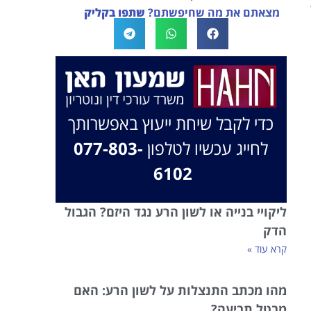
מצאתם את מה שחיפשתם?
שתפו בקליק
בברכה, משרד עו"ד שמעון האן ונוטריון
כדי לקבל שיחת ייעוץ באפשרותך
לחייג עכשיו לטלפון
077-803-
6102
ליקויי בנייה או לשון הרע נגד היזם? הגבול
הדק
קרא עוד »
מהו מכתב התנצלות על לשון הרע: האם
מבטל תביעה?