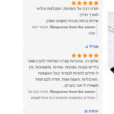
תודה רבה על הזמינות, הסבלנות והליווי
שירות ברמה גבוהה מקצועי ואמין.
Response from the owner:
הכבוד הוא
שלנו.
אורלי ג.
שלום רב .מהכרות קצרה הצלחתי להבין שאני
בידיים טובות .אמינות .עוזרות .ומקשיבות .אין
לי מילים להודות לנמרוד בעל העוצמות
.הוורבליות .והצגת אמת .תודה לכם תמיד
תשאירו לי אור בעניים .
Response from the owner:
תודה רבה על
המילים המרגשות והחמות! כיף גדול לשמוע
שהרגשת בידיים טובות. בשביל הצוות שלנו זה
שווה את הכל. נשמח תמיד לעמוד לרשותך!
יהודה מ.