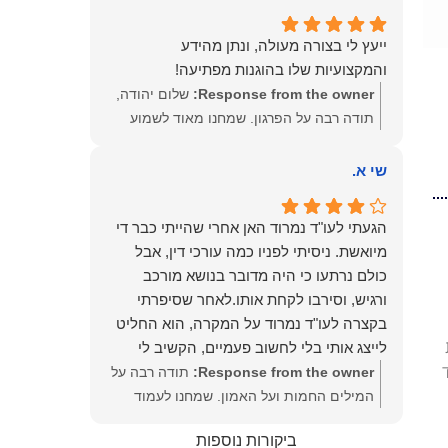
שמעון האן – משרד עורכי דין ונוטריון
ייעץ לי בצורה מעולה, ונתן מהידע
והמקצועיות שלו בהוגנות מפתיעה!
Response from the owner:
שלום יהודה,
תודה רבה על הפרגון. שמחנו מאוד לשמוע
שהייעוץ עזר לך ושהיית מרוצה. מבחינתנו
הוגנות ומקצועיות הן מעל הכל. נשמח תמיד
שי א.
לעמוד לרשותך בהמשך הדרך.
הגעתי לעו"ד נמרוד האן אחרי שהייתי כבר די
מיואשת. ניסיתי לפניו כמה עורכי דין, אבל
כולם נרתעו כי היה מדובר בנושא מורכב
ורגיש, וסירבו לקחת אותו.לאחר שסיפרתי
בקצרה לעו"ד נמרוד על המקרה, הוא החליט
לייצג אותי בלי לחשוב פעמיים, הקשיב לי
ולקח את התיק שלי פרו בונו מכל הלב.
Response from the owner:
תודה רבה על
המילים החמות ועל האמון. שמחנו לעמוד
לצידך, במיוחד בתיק לא פשוט, ומאחלים לך
ביקורות נוספות
המון הצלחה בהמשך. תמיד כאן בשבילך.