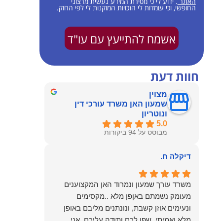
האתר
. ידוע לי כי מסירת המידע נעשית מרצוני
החופשי, וכי עומדות לי הזכויות המוקנות לי לפי החוק.
אשמח להתייעץ עם עו"ד
חוות דעת
מצוין
שמעון האן משרד עורכי דין
ונוטריון
5.0
מבוסס על 94 ביקורות
דיקלה ח.
משרד עורך שמעון ונמרוד האן המקצוענים
מעומק נשמתם באןפן מלא ..מקסימים
ונעימים אוזן קשבת, ונונתנים מליבם באופן
מלא ואמיתי..שפו לכם ותודה עליכם..אני