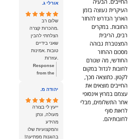
החייבים. הבעיה
הוא שלנו.
אורלי ג.
הלב לכל מי
העיקרית נעוצה בזמן
שמחפש עורך דין
הארוך הנדרש להחזר
מקצועי, אמין
שלום רב
החובות. במקרים
ומסור.
.מהכרות קצרה
רבים, הריבית
הצלחתי להבין
המצטברת גבוהה
שאני בידיים
טובות .אמינות
מסכום ההחזר
.עוזרות
החודשי, מה שגורם
.ומקשיבות .אין לי
Response
לחובות לגדול במקום
מילים להודות
from the
לקטון. כתוצאה מכך,
לנמרוד בעל
owner:
תודה
החייבים מוצאים את
העוצמות
רבה על המילים
יהודה מ.
עצמם במרוץ אינסופי
.הוורבליות
המרגשות
אחר התשלומים, מבלי
.והצגת אמת
והחמות! כיף
ייעץ לי בצורה
לראות סוף
.תודה לכם תמיד
גדול לשמוע
מעולה, ונתן
תשאירו לי אור
שהרגשת בידיים
לחובותיהם.
מהידע
בעניים .
טובות. בשביל
והמקצועיות שלו
הצוות שלנו זה
בהוגנות מפתיעה!