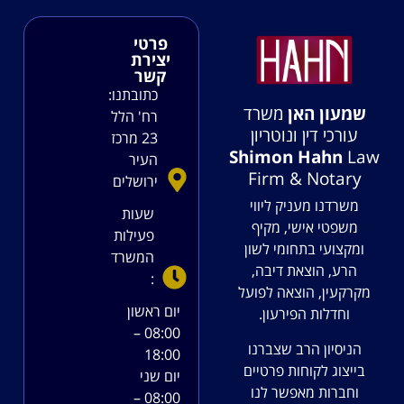
פרטי
יצירת
קשר
כתובתנו:
שמעון האן
משרד
רח' הלל
עורכי דין ונוטריון
23 מרכז
Shimon Hahn
Law
העיר
Firm & Notary
ירושלים
משרדנו מעניק ליווי
שעות
משפטי אישי, מקיף
פעילות
ומקצועי בתחומי לשון
המשרד
הרע, הוצאת דיבה,
:
מקרקעין, הוצאה לפועל
יום ראשון
וחדלות הפירעון.
08:00 –
הניסיון הרב שצברנו
18:00
בייצוג לקוחות פרטיים
יום שני
וחברות מאפשר לנו
08:00 –