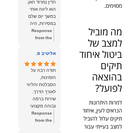
הדין נמרוד האן.
מסוימים.
כפי
דברייך. אנו
הוא ליווה אותי
שאתם....תבורכו
מעריכים את
במשך יום שלם
ברכה והצלחה
האמון שנתת בנו
במסירות, היה
וחיבוק ממני🙂😘
ונמשיך לעמוד
מה מוביל
זמין לכל שאלה,
Response
💓
לצידך וללוות
הכווין אותי בכל
from the
למצב של
אותך במסירות.
שלב והעניק לי
owner:
הכבוד
מאחלים לך מכל
ביטול איחוד
תחושת ביטחון
הוא שלנו, נעמוד
אליטיב פ.
הלב הרבה
לאורך כל
לרשותך
תיקים
הצלחה, ברכה
התהליך.
ולשירותך בכל
ובשורות טובות.
תודה רבה על
בהוצאה
המקצועיות,
עת גם בהמשך.
שמעון האן
הזמינות,
הסבלנות,
שמעון האן
משרד עורכי דין
לפועל?
הסבלנות והליווי
היסודיות
משרד עורכי דין
ונוטריון
והאכפתיות שלו
ונוטריון
שירות ברמה
למרות היתרונות
בלטו מהרגע
גבוהה מקצועי
הראשון. הרגשתי
הנראים לעין, איחוד
ואמין.
Response
שיש לי על מי
תיקים עלול להוביל
from the
לסמוך, ואני
למצב בעייתי עבור
owner:
הכבוד
ממליצה עליו מכל