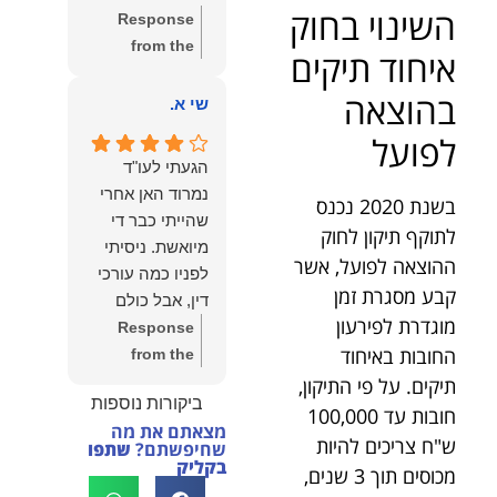
שווה את הכל.
השינוי בחוק
Response
נשמח תמיד
from the
איחוד תיקים
לעמוד לרשותך!
owner:
שלום
שמעון האן –
בהוצאה
יהודה, תודה
שי א.
משרד עורכי דין
רבה על הפרגון.
ונוטריון
לפועל
שמחנו מאוד
הגעתי לעו"ד
לשמוע שהייעוץ
נמרוד האן אחרי
בשנת 2020 נכנס
עזר לך ושהיית
שהייתי כבר די
לתוקף תיקון לחוק
מרוצה.
מיואשת. ניסיתי
מבחינתנו הוגנות
ההוצאה לפועל, אשר
לפניו כמה עורכי
ומקצועיות הן
קבע מסגרת זמן
דין, אבל כולם
מעל הכל. נשמח
מוגדרת לפירעון
נרתעו כי היה
Response
תמיד לעמוד
החובות באיחוד
מדובר בנושא
from the
לרשותך בהמשך
מורכב ורגיש,
owner:
תודה
תיקים. על פי התיקון,
הדרך.
ביקורות נוספות
וסירבו לקחת
רבה על המילים
חובות עד 100,000
מצאתם את מה
אותו.לאחר
החמות ועל
ש"ח צריכים להיות
שחיפשתם?
שתפו
שסיפרתי בקצרה
האמון. שמחנו
בקליק
מכוסים תוך 3 שנים,
לעו"ד נמרוד על
לעמוד לצידך,