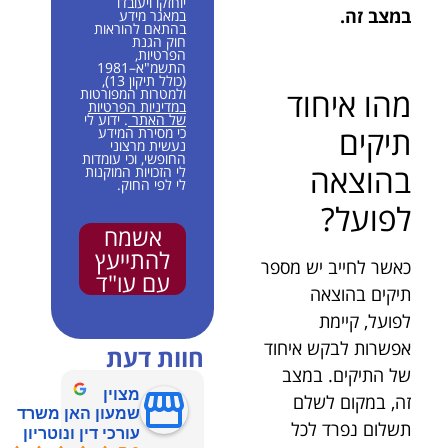
יוחזקו ויעובדו
במצב זה.
במאגר מידע
בהתאם להוראות
חוק הגנת
הפרטיות,
התשמ"א–1981
(כולל תיקון 13),
מהו איחוד
ולמטרות המפורטות
במדיניות הפרטיות
של האתר
. ידוע לי
תיקים
כי מסירת המידע
נעשית מרצוני
החופשי, וכי עומדות
בהוצאה
לי הזכויות המוקנות
לי לפי החוק.
לפועל?
אשמח
להתייעץ
כאשר לחייב יש מספר
עם עו"ד
תיקים בהוצאה
לפועל, קיימת
אפשרות לבקש איחוד
חוות דעת
של התיקים. במצב
מצוין
זה, במקום לשלם
שמעון האן משרד
תשלום נפרד לכל
עורכי דין ונוטריון