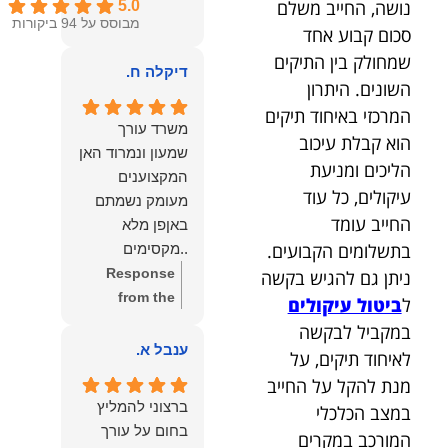
נושה, החייב משלם
5.0
מבוסס על 94 ביקורות
סכום קבוע אחד
שמחולק בין התיקים
דיקלה ח.
השונים. היתרון
המרכזי באיחוד תיקים
משרד עורך
הוא קבלת עיכוב
שמעון ונמרוד האן
הליכים ומניעת
המקצוענים
עיקולים, כל עוד
מעומק נשמתם
החייב עומד
באןפן מלא
בתשלומים הקבועים.
..מקסימים
ונעימים אוזן
Response
ניתן גם להגיש בקשה
קשבת, ונונתנים
from the
ל
ביטול עיקולים
מליבם באופן
owner:
תודה
במקביל לבקשה
מלא ואמיתי..שפו
רבה על המילים
ענבל א.
לאיחוד תיקים, על
לכם ותודה
החמות
מנת להקל על החייב
עליכם..אני
והמרגשות.
ברצוני להמליץ
במצב הכלכלי
שמחה שאתם
שמחנו מאוד
בחום על עורך
המורכב במקרים
איתי ותזכו לטוב
לקרוא את