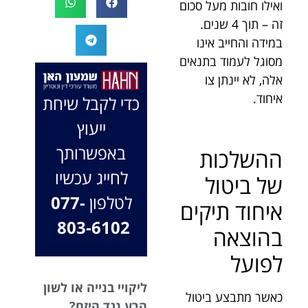
ואילו חובות מעל סכום
המקרה, הוא
במיוחד בתיק לא
זה – תוך 4 שנים.
החליט לייצג אותי
פשוט, ומאחלים
במידה והחייב אינו
בלי לחשוב
לך המון הצלחה
מסוגל לעמוד בתנאים
פעמיים, הקשיב
בהמשך. תמיד
לי ולקח את התיק
כאן בשבילך.
אלה, לא יינתן צו
שלי פרו בונו מכל
בברכה, משרד
איחוד.
כדי לקבל שיחת
הלב.
עו"ד שמעון האן
ייעוץ
ונוטריון
באפשרותך
ההשלכות
לחייג עכשיו
של ביטול
לטלפון
077-
איחוד תיקים
803-6102
בהוצאה
לפועל
ליקויי בנייה או לשון
כאשר מתבצע ביטול
הרע נגד היזם?