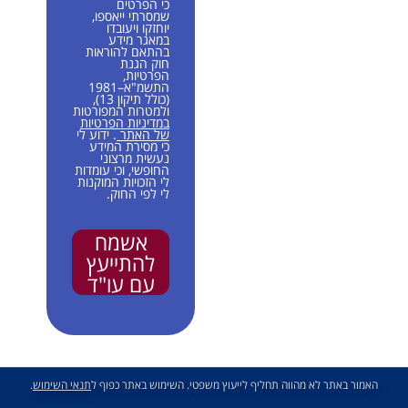
כי הפרטים
שמסרתי ייאספו,
יוחזקו ויעובדו
במאגר מידע
בהתאם להוראות
חוק הגנת
הפרטיות,
התשמ"א–1981
(כולל תיקון 13),
ולמטרות המפורטות
במדיניות הפרטיות
של האתר
. ידוע לי
כי מסירת המידע
נעשית מרצוני
החופשי, וכי עומדות
לי הזכויות המוקנות
לי לפי החוק.
אשמח
להתייעץ
עם עו"ד
האמור באתר לא מהווה תחליף לייעוץ משפטי. השימוש באתר כפוף ל
תנאי השימוש
.