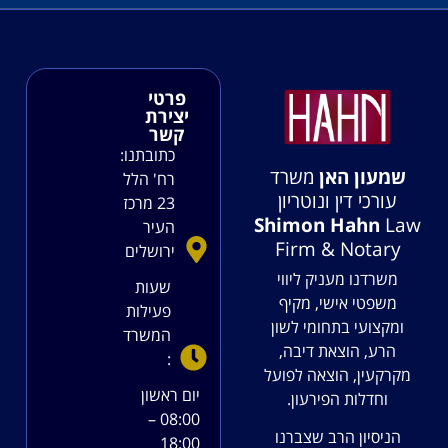
פרטי
יצירת
קשר
כתובתנו:
שמעון האן
משרד
רח' הלל
עורכי דין ונוטריון
23 מרכז
Shimon Hahn
Law
העיר
Firm & Notary
ירושלים
משרדנו מעניק ליווי
שעות
משפטי אישי, מקיף
פעילות
ומקצועי בתחומי לשון
המשרד
הרע, הוצאת דיבה,
:
מקרקעין, הוצאה לפועל
יום ראשון
וחדלות הפירעון.
08:00 –
הניסיון הרב שצברנו
18:00