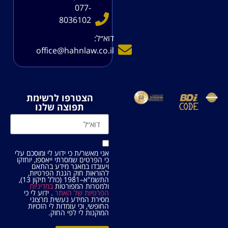
077-
8036102
דוא׳׳ל:
office@hahnlaw.co.il
הצטרפו לרשימת
תפוצה שלנו
אני מאשר/ת כי ידוע לי ומוסכם עלי
כי הפרטים שמסרתי ייאספו, יוחזקו
ויעובדו במאגר מידע בהתאם
להוראות חוק הגנת הפרטיות,
התשמ"א–1981 (כולל תיקון 13),
ולמטרות המפורטות
במדיניות
הפרטיות של האתר
. ידוע לי כי
מסירת המידע נעשית מרצוני
החופשי, וכי עומדות לי הזכויות
המוקנות לי לפי החוק.