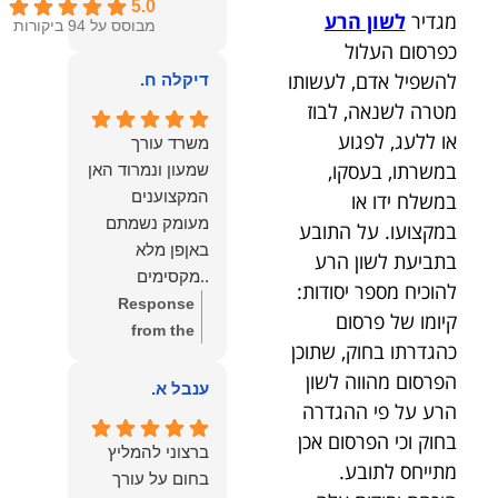
5.0
מגדיר
לשון הרע
מבוסס על 94 ביקורות
כפרסום העלול
להשפיל אדם, לעשותו
דיקלה ח.
מטרה לשנאה, לבוז
או ללעג, לפגוע
משרד עורך
במשרתו, בעסקו,
שמעון ונמרוד האן
המקצוענים
במשלח ידו או
מעומק נשמתם
במקצועו. על התובע
באןפן מלא
בתביעת לשון הרע
..מקסימים
להוכיח מספר יסודות:
ונעימים אוזן
Response
קיומו של פרסום
קשבת, ונונתנים
from the
כהגדרתו בחוק, שתוכן
מליבם באופן
owner:
תודה
הפרסום מהווה לשון
מלא ואמיתי..שפו
רבה על המילים
ענבל א.
הרע על פי ההגדרה
לכם ותודה
החמות
עליכם..אני
בחוק וכי הפרסום אכן
והמרגשות.
ברצוני להמליץ
שמחה שאתם
שמחנו מאוד
מתייחס לתובע.
בחום על עורך
איתי ותזכו לטוב
לקרוא את