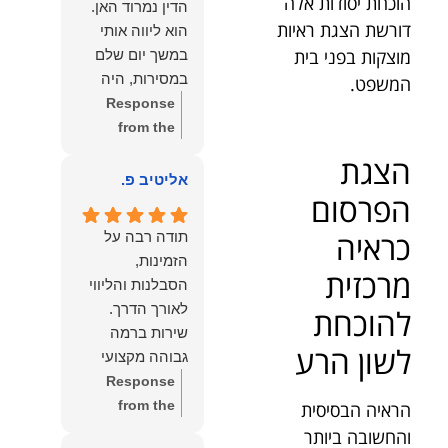
הוכחת יסודות אלה
הדין נמרוד האן.
כפי
דברייך. אנו
דורשת הצגת ראיות
הוא ליווה אותי
שאתם....תבורכו
מעריכים את
מוצקות בפני בית
במשך יום שלם
ברכה והצלחה
האמון שנתת בנו
במסירות, היה
המשפט.
וחיבוק ממני🙂😘
ונמשיך לעמוד
זמין לכל שאלה,
Response
💓
לצידך וללוות
הכווין אותי בכל
from the
אותך במסירות.
שלב והעניק לי
owner:
הכבוד
הצגת
מאחלים לך מכל
תחושת ביטחון
הוא שלנו, נעמוד
אליטיב פ.
הלב הרבה
הפרסום
לאורך כל
לרשותך
הצלחה, ברכה
התהליך.
ולשירותך בכל
ובשורות טובות.
כראיה
תודה רבה על
המקצועיות,
עת גם בהמשך.
שמעון האן
הזמינות,
הסבלנות,
שמעון האן
מרכזית
משרד עורכי דין
הסבלנות והליווי
היסודיות
משרד עורכי דין
ונוטריון
להוכחת
והאכפתיות שלו
ונוטריון
שירות ברמה
בלטו מהרגע
לשון הרע
גבוהה מקצועי
הראשון. הרגשתי
ואמין.
Response
שיש לי על מי
from the
הראיה הבסיסית
לסמוך, ואני
owner:
הכבוד
והחשובה ביותר
ממליצה עליו מכל