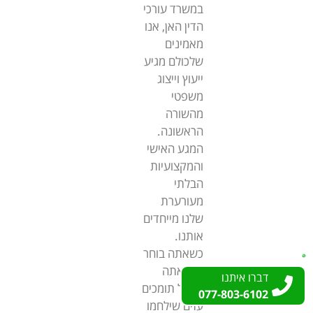
במשרד עורכי
הדין האן, אנו
מאמינים
שלכולם מגיע
ייעוץ וייצוג
משפטי
מהשורה
הראשונה.
המגע האישי
והמקצועיות
הבלתי
מעורערת
שלנו מייחדים
אותנו.
כשאתה בוחר
בנו, אתה
דברו איתנו
דברו איתנו
מקבל תומכים
077-803-6102
077-803-6102
עזים שילחמו