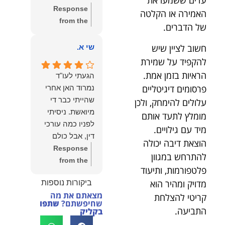
עדים ששמעו את
שווה את הכל.
Response
האמירה או הקלטה
נשמח תמיד
from the
של הדברים.
לעמוד לרשותך!
owner:
שלום
שמעון האן –
יהודה, תודה
חשוב לציין שיש
שי א.
משרד עורכי דין
רבה על הפרגון.
להקפיד על שמירת
ונוטריון
שמחנו מאוד
הראיות בזמן אמת.
הגעתי לעו"ד
לשמוע שהייעוץ
פרסומים דיגיטליים
נמרוד האן אחרי
עזר לך ושהיית
שהייתי כבר די
עלולים להימחק, ולכן
מרוצה.
מיואשת. ניסיתי
מומלץ לתעד אותם
מבחינתנו הוגנות
לפניו כמה עורכי
מיד עם גילויים.
ומקצועיות הן
דין, אבל כולם
הוצאת דיבה יכולה
מעל הכל. נשמח
נרתעו כי היה
Response
תמיד לעמוד
להתרחש במגוון
מדובר בנושא
from the
לרשותך בהמשך
פלטפורמות, ותיעוד
מורכב ורגיש,
owner:
תודה
הדרך.
מדויק ומהיר הוא
ביקורות נוספות
וסירבו לקחת
רבה על המילים
מצאתם את מה
קריטי להצלחת
אותו.לאחר
החמות ועל
שחיפשתם?
שתפו
שסיפרתי בקצרה
האמון. שמחנו
התביעה.
בקליק
לעו"ד נמרוד על
לעמוד לצידך,