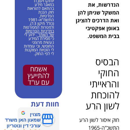
יוחזקו ויעובדו
הנדרשות, את
במאגר מידע
בהתאם להוראות
המשקל שניתן להן
חוק הגנת
הפרטיות,
ואת הדרכים להציגן
התשמ"א–1981
(כולל תיקון 13),
ולמטרות המפורטות
באופן אפקטיבי
במדיניות הפרטיות
של האתר
. ידוע לי
בבית המשפט.
כי מסירת המידע
נעשית מרצוני
החופשי, וכי עומדות
לי הזכויות המוקנות
לי לפי החוק.
הבסיס
אשמח
החוקי
להתייעץ
והראייתי
עם עו"ד
להוכחת
חוות דעת
לשון הרע
מצוין
חוק איסור לשון הרע
שמעון האן משרד
עורכי דין ונוטריון
התשכ"ה-1965