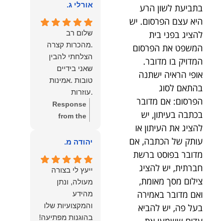
הוא שלנו.
אורלי ג.
בתביעת לשון הרע
הלב לכל מי
שמחפש עורך דין
היא עצם הפרסום. יש
מקצועי, אמין
שלום רב
להציג בפני בית
ומסור.
.מהכרות קצרה
המשפט את הפרסום
הצלחתי להבין
המדויק בו מדובר.
שאני בידיים
אופי הראיה ישתנה
טובות .אמינות
בהתאם לסוג
.עוזרות
הפרסום: אם מדובר
.ומקשיבות .אין לי
Response
בכתבה בעיתון, יש
מילים להודות
from the
להציג את העיתון או
לנמרוד בעל
owner:
תודה
העוצמות
עותק של הכתבה, אם
רבה על המילים
יהודה מ.
.הוורבליות
המרגשות
מדובר בפוסט ברשת
.והצגת אמת
והחמות! כיף
חברתית, יש להציג
ייעץ לי בצורה
.תודה לכם תמיד
גדול לשמוע
צילום מסך מאומת,
מעולה, ונתן
תשאירו לי אור
שהרגשת בידיים
ואם מדובר באמירה
מהידע
בעניים .
טובות. בשביל
והמקצועיות שלו
בעל פה, יש להביא
הצוות שלנו זה
בהוגנות מפתיעה!