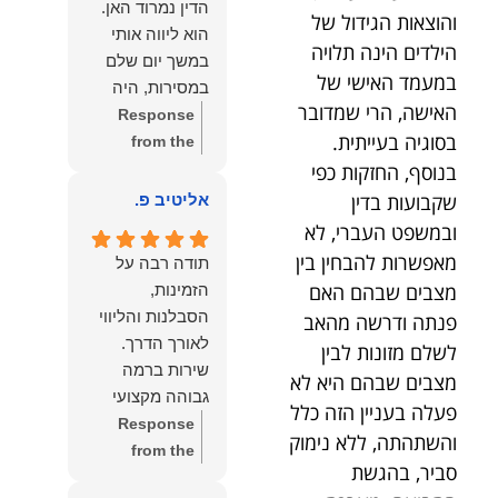
הדין נמרוד האן.
והוצאות הגידול של
כפי
דברייך. אנו
הוא ליווה אותי
שאתם....תבורכו
מעריכים את
הילדים הינה תלויה
במשך יום שלם
ברכה והצלחה
האמון שנתת בנו
במעמד האישי של
במסירות, היה
וחיבוק ממני🙂😘
ונמשיך לעמוד
האישה, הרי שמדובר
זמין לכל שאלה,
Response
💓
לצידך וללוות
בסוגיה בעייתית.
הכווין אותי בכל
from the
אותך במסירות.
שלב והעניק לי
בנוסף, החזקות כפי
owner:
הכבוד
מאחלים לך מכל
תחושת ביטחון
הוא שלנו, נעמוד
שקבועות בדין
אליטיב פ.
הלב הרבה
לאורך כל
לרשותך
ובמשפט העברי, לא
הצלחה, ברכה
התהליך.
ולשירותך בכל
מאפשרות להבחין בין
ובשורות טובות.
תודה רבה על
המקצועיות,
עת גם בהמשך.
שמעון האן
מצבים שבהם האם
הזמינות,
הסבלנות,
שמעון האן
משרד עורכי דין
הסבלנות והליווי
פנתה ודרשה מהאב
היסודיות
משרד עורכי דין
ונוטריון
לשלם מזונות לבין
והאכפתיות שלו
ונוטריון
שירות ברמה
מצבים שבהם היא לא
בלטו מהרגע
גבוהה מקצועי
הראשון. הרגשתי
פעלה בעניין הזה כלל
ואמין.
Response
שיש לי על מי
והשתהתה, ללא נימוק
from the
לסמוך, ואני
סביר, בהגשת
owner:
הכבוד
ממליצה עליו מכל