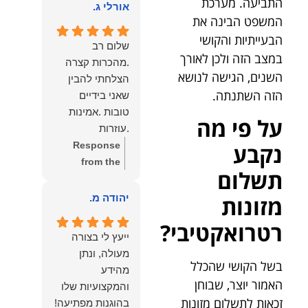
התביעה. מערכת
הוא שלנו.
אורלי ג.
הלב לכל מי
המשפט הבינה את
שמחפש עורך דין
הבעייתיות והקושי
מקצועי, אמין
שלום רב
במצב הזה ולכן לאורך
ומסור.
.מהכרות קצרה
השנים, הגישה לנושא
הצלחתי להבין
הזה השתנתה.
שאני בידיים
טובות .אמינות
על פי מה
.עוזרות
.ומקשיבות .אין לי
נקבע
Response
מילים להודות
from the
תשלום
לנמרוד בעל
owner:
תודה
העוצמות
רבה על המילים
מזונות
יהודה מ.
.הוורבליות
המרגשות
רטרואקטיבי?
.והצגת אמת
והחמות! כיף
ייעץ לי בצורה
.תודה לכם תמיד
גדול לשמוע
מעולה, ונתן
תשאירו לי אור
שהרגשת בידיים
בשל הקושי שהכלל
מהידע
בעניים .
טובות. בשביל
האמור יוצר, שבוחן
והמקצועיות שלו
הצוות שלנו זה
זכאות לתשלום מזונות
בהוגנות מפתיעה!