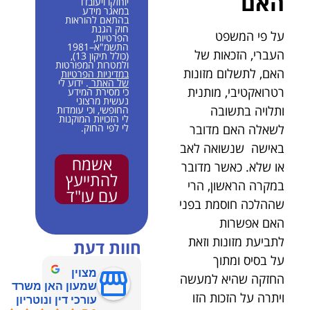
האם
יוחזקו ויעובדו
במאגר מידע
בהתאם להוראות
חוק הגנת
על פי המשפט
הפרטיות,
התשמ"א–1981
העברי, הזכאות של
(כולל תיקון 13),
ולמטרות המפורטות
האם, לתשלום מזונות
במדיניות הפרטיות
של האתר
. ידוע לי
רטרואקטיבי, מותנית
כי מסירת המידע
נעשית מרצוני
ותלויה בתשובה
החופשי, וכי עומדות
לי הזכויות המוקנות
לי לפי החוק.
לשאלה האם מדובר
באישה שנשואה לאב
אשמח
או שלא. כאשר מדובר
להתייעץ
במקרה הראשון, הרי
עם עו"ד
שההלכה חוסמת בפני
האם אפשרות
לתביעת מזונות וזאת
חוות דעת
על בסיס ומתוך
מצוין
החזקה שהיא למעשה
שמעון האן משרד
ויתרה על הזכות הזו
עורכי דין ונוטריון