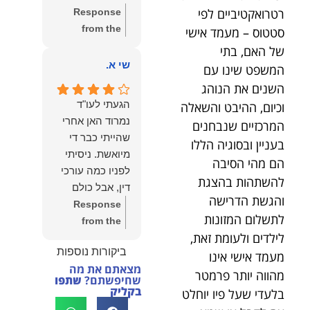
שווה את הכל.
רטרואקטיביים לפי
Response
נשמח תמיד
from the
סטטוס – מעמד אישי
לעמוד לרשותך!
owner:
שלום
של האם, בתי
שמעון האן –
יהודה, תודה
שי א.
המשפט שינו עם
משרד עורכי דין
רבה על הפרגון.
ונוטריון
השנים את הנוהג
שמחנו מאוד
הגעתי לעו"ד
וכיום, ההיבט והשאלה
לשמוע שהייעוץ
נמרוד האן אחרי
המרכזיים שנבחנים
עזר לך ושהיית
שהייתי כבר די
בעניין ובסוגיה הללו
מרוצה.
מיואשת. ניסיתי
הם מהי הסיבה
מבחינתנו הוגנות
לפניו כמה עורכי
ומקצועיות הן
להשתהות בהצגת
דין, אבל כולם
מעל הכל. נשמח
והגשת הדרישה
נרתעו כי היה
Response
תמיד לעמוד
לתשלום המזונות
מדובר בנושא
from the
לרשותך בהמשך
לילדים ולעומת זאת,
מורכב ורגיש,
owner:
תודה
הדרך.
ביקורות נוספות
וסירבו לקחת
מעמד אישי אינו
רבה על המילים
מצאתם את מה
אותו.לאחר
החמות ועל
מהווה יותר פרמטר
שחיפשתם?
שתפו
שסיפרתי בקצרה
האמון. שמחנו
בקליק
בלעדי שעל פיו יוחלט
לעו"ד נמרוד על
לעמוד לצידך,