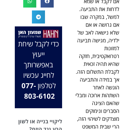
אם לקבל או שמא
המקרה, הוא
במיוחד בתיק לא
לדחות את התביעה.
החליט לייצג אותי
פשוט, ומאחלים
למשל, במקרה שבו
בלי לחשוב
לך המון הצלחה
אם גרושה או אם
פעמיים, הקשיב
בהמשך. תמיד
שלא נישאה לאב של
לי ולקח את התיק
כאן בשבילך.
שלי פרו בונו מכל
ילדיה, מגישה תביעה
בברכה, משרד
כדי לקבל שיחת
הלב.
עו"ד שמעון האן
למזונות
ייעוץ
ונוטריון
רטרואקטיבית, חזקה
באפשרותך
שהיא תהיה זכאית
לקבלת התשלום הזה.
לחייג עכשיו
אך במידה והתביעה
לטלפון
077-
הוגשה לאחר
803-6102
השתהות ארוכה ומבלי
שהאם הציגה
הסברים ונימוקים
מוצדקים לשיהוי הזה,
ליקויי בנייה או לשון
הרי שבית המשפט
הרע נגד היזם?