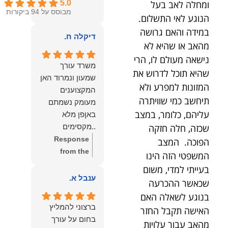
ומחלה לאב בעל
5.0
מבוסס על 94 ביקורות
הנוגע לאי התשלום.
במידה והאם גרושה
דיקלה ח.
מהאב או שהיא לא
נישאה מעולם לו, הרי
משרד עורך
שהיא תוכל לדרוש את
שמעון ונמרוד האן
המזונות למפרע ולא
המקצוענים
תיחשב כמי שוויתרה
מעומק נשמתם
עליהם, כלומר, במצב
באןפן מלא
שכזה, חלה חזקה
..מקסימים
ונעימים אוזן
Response
הפוכה. המצב
קשבת, ונונתנים
from the
המשפטי הזה הינו
מליבם באופן
owner:
תודה
בעייתי למדי, משום
מלא ואמיתי..שפו
רבה על המילים
ענבל א.
שכאשר ההכרעה
לכם ותודה
החמות
בנוגע לשאלה האם
עליכם..אני
והמרגשות.
ברצוני להמליץ
האישה תקבל החזר
שמחה שאתם
שמחנו מאוד
בחום על עורך
מהאב עבור עלויות
איתי ותזכו לטוב
לקרוא את